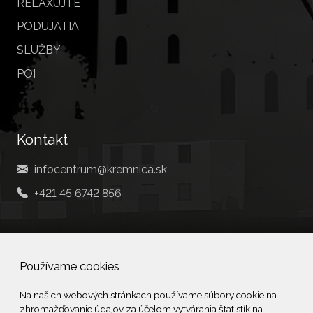
RELAXUJTE
PODUJATIA
SLUŽBY
POI
Kontakt
infocentrum@kremnica.sk
+421 45 6742 856
Social
Používame cookies
Facebook
Na našich webových stránkach používame súbory cookie na
zhromažďovanie údajov za účelom vytvárania štatistík na