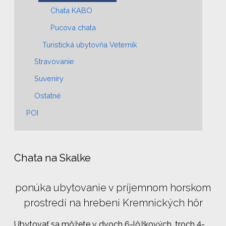
Chata KABO
Pucova chata
Turistická ubytovňa Veterník
Stravovanie
Suveníry
Ostatné
POI
Chata na Skalke
ponúka ubytovanie v príjemnom horskom
prostredí na hrebeni Kremnických hôr
Ubytovať sa môžete v dvoch 6-lôžkových, troch 4-