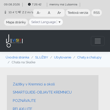
Preskočiť na obsah
Preskočiť na hlavné menu
09.08.2026
7:26:43
meniny má
Ľubomíra
10.4 °C
Z
2 m/s
A-
A
A+
Textová verzia
RSS
Select Language
▼
Mapa stránky
Úvodná stránka
SLUŽBY
Ubytovanie
Chaty a chalupy
Chata na Skalke
Zážitky v Kremnici a okolí
SMARTGUIDE-OBJAVTE KREMNICU
POZNÁVAJTE
RELAXUJTE