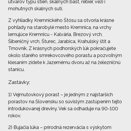
útvarov typu stien, skalných bášt, rebier, veží i
mohutných skalných sutí.
Z vyhliadky Kremnického Štósu sa otvoria krásne
pohľady na starobylé mesto Kremnica, na vrchy
lemujúce Kremnicu - Kalvária, Brezový vrch,
Šibeničný vrch, Šturec, Jarabica, Krahulský štít a
Trnovník. Z krásnych podhorských lúk pokračujete
okolo starého smrekovcového porastu a pozvoľným
klesaním zídete k Jazernému dvoru až na železničnú
stanicu.
Zastávky:
1) Vejmutovkový porast – je jedným z najstarších
porastov na Slovensku so súvislým zastúpením tejto
introdukovanej dreviny. Vek sa odhaduje na 90-100
rokov.
2) Bujačia lúka – prírodná rezervácia s výskytom