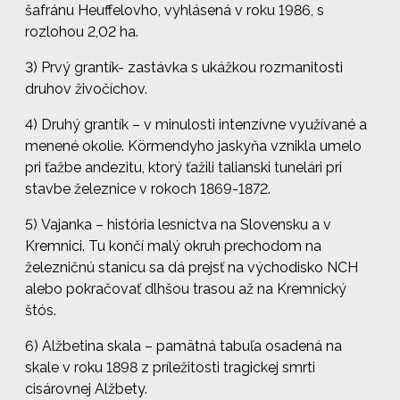
šafránu Heuffelovho, vyhlásená v roku 1986, s
rozlohou 2,02 ha.
3) Prvý grantík- zastávka s ukážkou rozmanitosti
druhov živočíchov.
4) Druhý grantík – v minulosti intenzívne využívané a
menené okolie. Körmendyho jaskyňa vznikla umelo
pri ťažbe andezitu, ktorý ťažili talianski tunelári pri
stavbe železnice v rokoch 1869-1872.
5) Vajanka – história lesníctva na Slovensku a v
Kremnici. Tu končí malý okruh prechodom na
železničnú stanicu sa dá prejsť na východisko NCH
alebo pokračovať dlhšou trasou až na Kremnický
štós.
6) Alžbetina skala – pamätná tabuľa osadená na
skale v roku 1898 z príležitosti tragickej smrti
cisárovnej Alžbety.