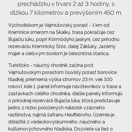
prechádzku v trvaní 2 až 3 hodiny, s
dĺžkou 7 kilometrov a prevýšením 450 m.
Východiskom je
Vejmutovský porast
- 1 km od
Kremnice smerom na Skalku, trasa pokračuje cez
Bujačiu lúku
, popri
Körmödyho jaskyni
, cez prírodnú
rezerváciu
Kremnický Štós
, ďalej
Zákľuky
,
Jazerný
majer
a cieľovým bodom je železničná stanica.
Turisticko - náučný chodník začína pod
Vejmutovským porastom (súvislý porast borovice
hladkej, priemerná výška stromov 23 m, vek 100
rokov), kde 1. panel informuje návštevníkov o trase a
zastávkach celého chodníka, ďalšie panely informujú
o prírodnej rezervácii Bujačia lúka, ktorá predstavuje
jedno z nízko položených nálezísk vzácneho
rastlinstva, najmä
šafranu Heuffelovho
. Územie je
dôležité z vedeckovýskumného, náučného a
kultúrnovýchovného hľadiska. Dozviete sa tiež o