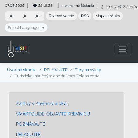
Preskočiť na obsah
Preskočiť na hlavné menu
07.08.2026
22:18:28
meniny má
Štefánia
10.4 °C
Z
2 m/s
A-
A
A+
Textová verzia
RSS
Mapa stránky
Select Language
▼
Úvodná stránka
RELAXUJTE
Tipy na výlety
Turisticko-náučným chodníkom Zelená cesta
Zážitky v Kremnici a okolí
SMARTGUIDE-OBJAVTE KREMNICU
POZNÁVAJTE
RELAXUJTE