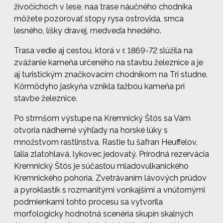
živočíchoch v lese, naa trase náučného chodníka
môžete pozorovať stopy rysa ostrovida, srnca
lesného, líšky dravej, medveďa hnedého.
Trasa vedie aj cestou, ktorá v r. 1869-72 slúžila na
zvážanie kameňa určeného na stavbu železnice a je
aj turistickým značkovacím chodníkom na Tri studne.
Körmödyho jaskyňa vznikla ťažbou kameňa pri
stavbe železnice.
Po strmšom výstupe na Kremnický Štós sa Vám
otvoria nádherné výhľady na horské lúky s
množstvom rastlinstva. Rastie tu šafran Heuffelov,
ľalia zlatohlavá, lykovec jedovatý. Prírodná rezervácia
Kremnický Štós je súčasťou mladovulkanického
Kremnického pohoria. Zvetrávaním lávových prúdov
a pyroklastík s rozmanitými vonkajšími a vnútornými
podmienkami tohto procesu sa vytvorila
morfologicky hodnotná scenéria skupín skalných