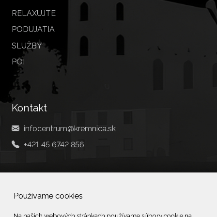
RELAXUJTE
PODUJATIA
SLUŽBY
POI
Kontakt
infocentrum@kremnica.sk
+421 45 6742 856
Social
Používame cookies
Facebook
Na našich webových stránkach používame súbory cookie na