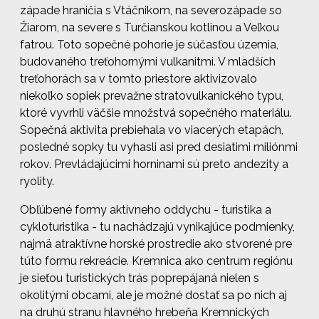
západe hraničia s Vtáčnikom, na severozápade so
Žiarom, na severe s Turčianskou kotlinou a Veľkou
fatrou. Toto sopečné pohorie je súčasťou územia,
budovaného treťohornými vulkanitmi. V mladších
treťohorách sa v tomto priestore aktivizovalo
niekoľko sopiek prevažne stratovulkanického typu,
ktoré vyvrhli väčšie množstvá sopečného materiálu.
Sopečná aktivita prebiehala vo viacerých etapách,
posledné sopky tu vyhasli asi pred desiatimi miliónmi
rokov. Prevládajúcimi horninami sú preto andezity a
ryolity.
Obľúbené formy aktívneho oddychu -
turistika a
cykloturistika
- tu nachádzajú vynikajúce podmienky,
najmä atraktívne horské prostredie ako stvorené pre
túto formu rekreácie. Kremnica ako centrum regiónu
je sieťou turistických trás poprepájaná nielen s
okolitými obcami, ale je možné dostať sa po nich aj
na druhú stranu hlavného hrebeňa Kremnických