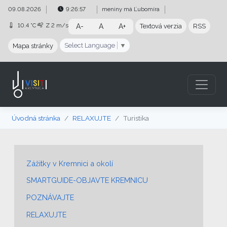
Preskočiť na obsah
Preskočiť na hlavné menu
09.08.2026
9:26:57
meniny má
Ľubomíra
10.4 °C
Z
2 m/s
A-
A
A+
Textová verzia
RSS
Select Language
▼
Mapa stránky
Úvodná stránka
RELAXUJTE
Turistika
Zážitky v Kremnici a okolí
SMARTGUIDE-OBJAVTE KREMNICU
POZNÁVAJTE
RELAXUJTE