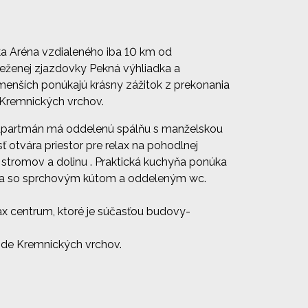
ka Aréna vzdialeného iba 10 km od
neženej zjazdovky Pekná výhliadka a
ajmenších ponúkajú krásny zážitok z prekonania
a Kremnických vrchov.
 Apartmán má oddelenú spálňu s manželskou
otvára priestor pre relax na pohodlnej
stromov a dolinu . Praktická kuchyňa ponúka
eľňa so sprchovým kútom a oddeleným wc.
ax centrum, ktoré je súčasťou budovy-
rode Kremnických vrchov.