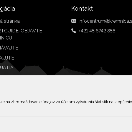
gácia
Kontakt
á stránka
infocentrum@kremnica.
TGUIDE-OBJAVTE
+421 45 6742 856
NICU
ÁVAJTE
XUJTE
JATIA
BY
 na zhromažďovanie údajov za účelom vytvárania štatistík na zlepšenie 
© 2026 Arrabella s.r.o., mayabella s.r.o., Všetky práva vyhradené.
Hosting:
- Web: