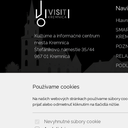
Navi
Hlavn
SMAR
Kultúrne a informačné centrum
KREM
mesta Kremnica
POZN
Štefánikovo námestie 35/44
RELA
967 01 Kremnica
PODU
SLUŽ
POI
Používame cookies
Na našich webových stránkach používame súbory cookie
prijať alebo odmietnuť kliknutím na tlačidlá nižšie.
Nevyhnutné súbory cookie