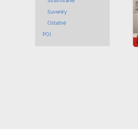
Stravovanie
Suveníry
Ostatné
POI