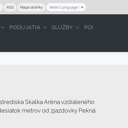
a
RSS
Mapa stránky
Select Language
▼
PODUJATIA
SLUŽBY
POI
strediska Skalka Aréna vzdialeného
 desiatok metrov od zjazdovky Pekná