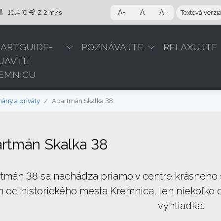
A-
A
A+
10.4 °C
Z
2 m/s
Textová verzi
ARTGUIDE-
POZNÁVAJTE
RELAXUJTE
JAVTE
EMNICU
ány a priváty
Apartmán Skalka 38
rtmán Skalka 38
tmán 38 sa nachádza priamo v centre krásneho 
 od historického mesta Kremnica, len niekoľko
výhliadka.