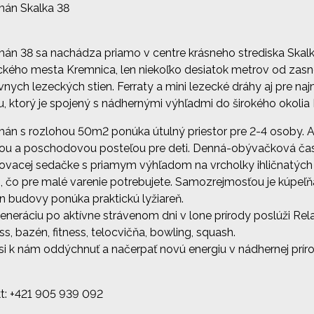
mán Skalka 38
án 38 sa nachádza priamo v centre krásneho strediska Skal
ického mesta Kremnica, len niekoľko desiatok metrov od zas
ívnych lezeckých stien. Ferraty a mini lezecké dráhy aj pre n
u, ktorý je spojený s nádhernými výhľadmi do širokého okoli
án s rozlohou 50m2 ponúka útulný priestor pre 2-4 osoby.
ou a poschodovou posteľou pre deti. Denná-obývačková časť 
ovacej sedačke s priamym výhľadom na vrcholky ihličnatých 
, čo pre malé varenie potrebujete. Samozrejmosťou je kúp
n budovy ponúka praktickú lyžiareň.
eneráciu po aktívne strávenom dni v lone prírody poslúži Rel
ss, bazén, fitness, telocvičňa, bowling, squash.
 si k nám oddýchnuť a načerpať novú energiu v nádhernej prí
t: +421 905 939 092