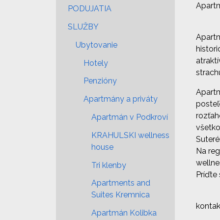
Apart
PODUJATIA
SLUŽBY
Apartm
Ubytovanie
histor
atrakt
Hotely
strach
Penzióny
Apartm
Apartmány a priváty
posteľ
rozťah
Apartmán v Podkroví
všetko
KRAHULSKI wellness
Suteré
house
Na reg
wellne
Tri klenby
Príďte
Apartments and
Suites Kremnica
kontak
Apartmán Kolibka