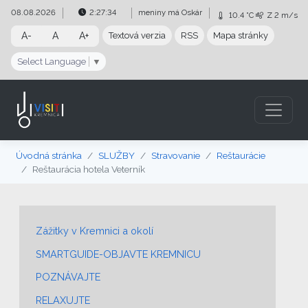
Preskočiť na obsah
Preskočiť na hlavné menu
08.08.2026
2:27:35
meniny má
Oskár
10.4 °C
Z
2 m/s
A-
A
A+
Textová verzia
RSS
Mapa stránky
Select Language
▼
Úvodná stránka
SLUŽBY
Stravovanie
Reštaurácie
Reštaurácia hotela Veterník
Zážitky v Kremnici a okolí
SMARTGUIDE-OBJAVTE KREMNICU
POZNÁVAJTE
RELAXUJTE