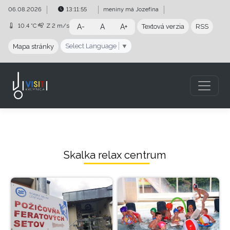
Preskočiť na obsah
Preskočiť na hlavné menu
06.08.2026
13:11:56
meniny má
Jozefína
10.4 °C
Z
2 m/s
A-
A
A+
Textová verzia
RSS
Select Language
▼
Mapa stránky
Skalka relax centrum