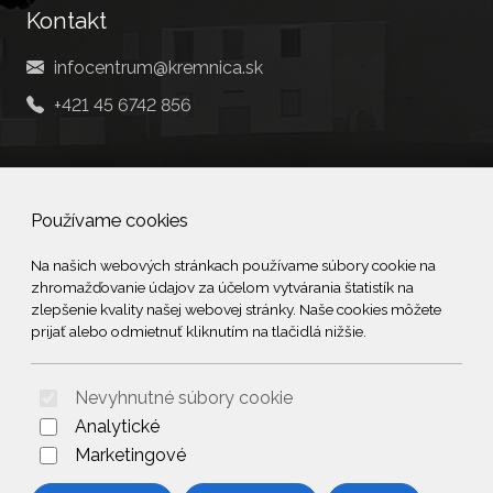
Kontakt
infocentrum@kremnica.sk
+421 45 6742 856
Social
Používame cookies
Facebook
Na našich webových stránkach používame súbory cookie na
zhromažďovanie údajov za účelom vytvárania štatistík na
© 2026 Arrabella s.r.o., mayabella s.r.o., Všetky práva vyhradené.
zlepšenie kvality našej webovej stránky. Naše cookies môžete
prijať alebo odmietnuť kliknutím na tlačidlá nižšie.
Nevyhnutné súbory cookie
Hosting:
- Web:
Analytické
Marketingové