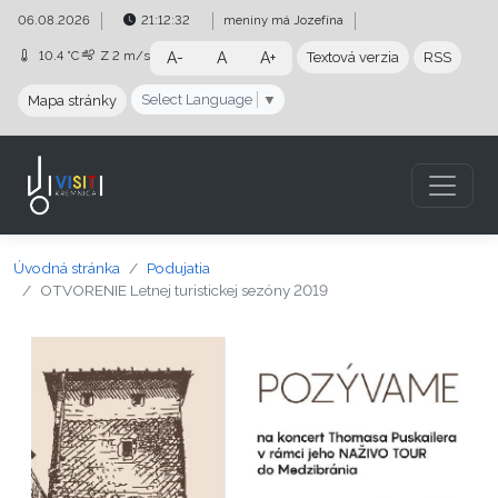
Preskočiť na obsah
Preskočiť na hlavné menu
06.08.2026
21:12:33
meniny má
Jozefína
10.4 °C
Z
2 m/s
A-
A
A+
Textová verzia
RSS
Select Language
▼
Mapa stránky
Úvodná stránka
Podujatia
OTVORENIE Letnej turistickej sezóny 2019