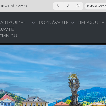
A-
A
A+
10.4 °C
Z
2 m/s
Textová verzi
ARTGUIDE-
POZNÁVAJTE
RELAXUJTE
JAVTE
EMNICU