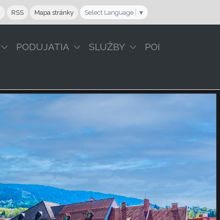
a
RSS
Mapa stránky
Select Language
▼
PODUJATIA
SLUŽBY
POI