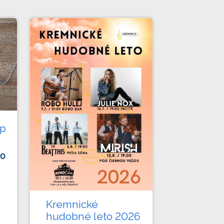
op
00
Kremnické
hudobné leto 2026