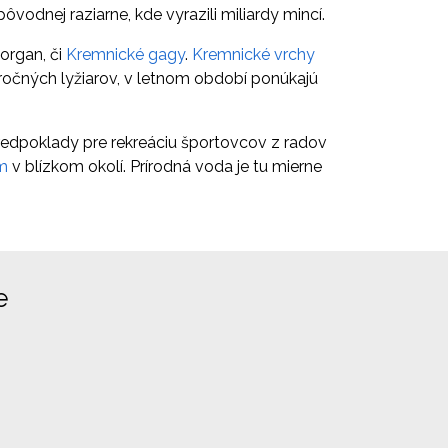
ôvodnej raziarne, kde vyrazili miliardy mincí.
organ, či
Kremnické gagy
.
Kremnické vrchy
áročných lyžiarov, v letnom období ponúkajú
redpoklady pre rekreáciu športovcov z radov
m
v blízkom okolí. Prírodná voda je tu mierne
e