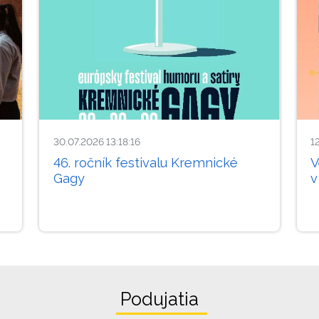
30.07.2026 13:18:16
1
46. ročník festivalu Kremnické
V
Gagy
v
Podujatia