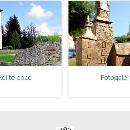
olité obce
Fotogalér