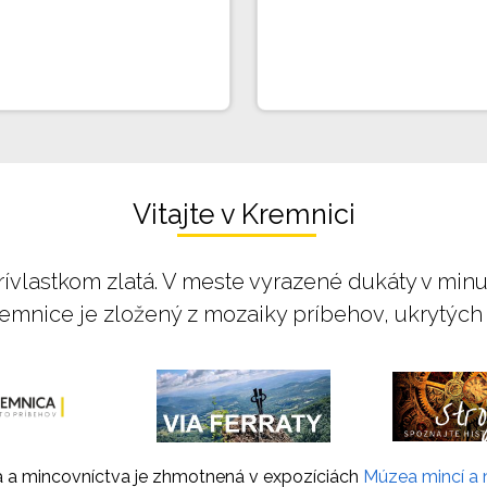
Vitajte v Kremnici
 prívlastkom zlatá. V meste vyrazené dukáty v min
emnice je zložený z mozaiky príbehov, ukrytých v 
a a mincovníctva je zhmotnená v expozíciách
Múzea mincí a 