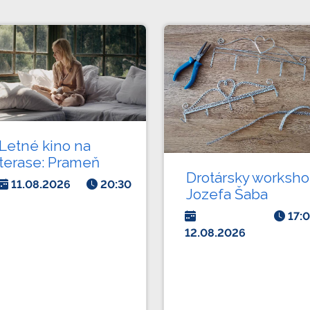
Letné kino na
terase: Prameň
Drotársky worksh
11.08.2026
20:30
Jozefa Šaba
17:
12.08.2026