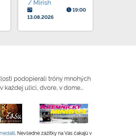
/ Mirish
19:00
13.08.2026
ulosti podopierali tróny mnohých
každej ulici, dvore, v dome...
medailí
. Nevšedné zážitky na Vás čakajú v