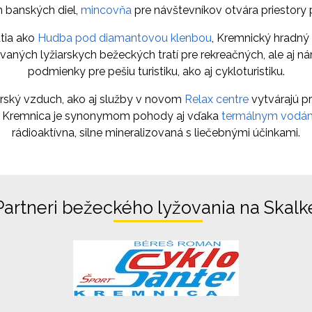
 banských diel,
mincovňa
pre návštevníkov otvára priestory p
atia ako
Hudba pod diamantovou klenbou
, Kremnický hradný 
vaných lyžiarskych bežeckých tratí pre rekreačných, ale aj n
podmienky pre pešiu turistiku, ako aj cykloturistiku.
rský vzduch, ako aj služby v novom
Relax centre
vytvárajú p
ov. Kremnica je synonymom pohody aj vďaka
termálnym vodá
rádioaktívna, silne mineralizovaná s liečebnými účinkami.
Partneri bežeckého lyžovania na Skalk