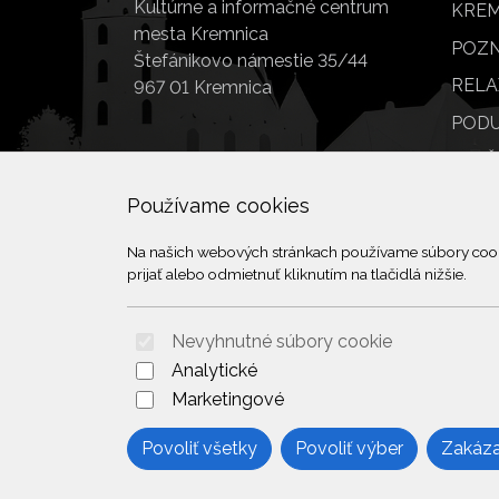
Kultúrne a informačné centrum
KREM
mesta Kremnica
POZN
Štefánikovo námestie 35/44
RELA
967 01 Kremnica
PODU
SLUŽ
POI
Používame cookies
Na našich webových stránkach používame súbory cookie
prijať alebo odmietnuť kliknutím na tlačidlá nižšie.
Nevyhnutné súbory cookie
Analytické
Marketingové
Povoliť všetky
Povoliť výber
Zakáza