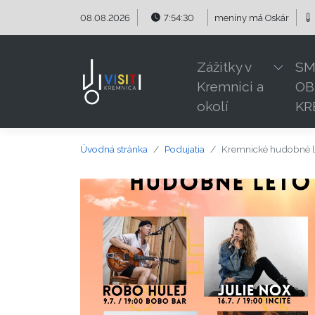
Preskočiť na obsah
Preskočiť na hlavné menu
08.08.2026
7:54:30
meniny má
Oskár
Zážitky v
SM
Kremnici a
OB
okolí
KR
Úvodná stránka
Podujatia
Kremnické hudobné l