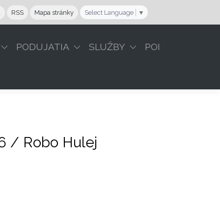
a
RSS
Mapa stránky
Select Language
▼
PODUJATIA
SLUŽBY
POI
6 / Robo Hulej