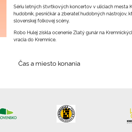
Sériu letných štvrtkových koncertov v uliciach mesta
hudobník, pesničkár a zberateľ hudobných nástrojov, 
slovenskej folkovej scény.
Robo Hulej získla ocenenie Zlatý gunár na Kremnický
vracia do Kremnice.
Čas a miesto konania