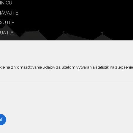
NICU
ÁVAJTE
XUJTE
JATIA
BY
© 2026 Arrabella s.r.o., mayabella s.r.o., Všetky práva vyhradené.
 na zhromažďovanie údajov za účelom vytvárania štatistík na zlepšenie 
Hosting:
- Web:
ť