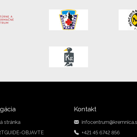
gácia
Kontakt
á stránka
infocentrum@kremnica.
TGUIDE-OBJAVTE
+421 45 6742 856