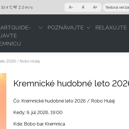
A-
A
A+
10.4 °C
Z
2 m/s
Textová verzi
ARTGUIDE-
POZNÁVAJTE
RELAXUJTE
JAVTE
EMNICU
eto 2026 / Robo Hulej
Kremnické hudobné leto 202
Čo: Kremnické hudobné leto 2026 / Robo Hulej
Kedy: 9. júl 2026, 19:00
Kde: Bobo bar Kremnica