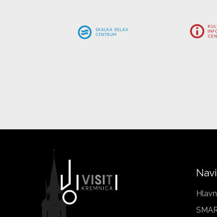
Navi
Hlavn
SMAR