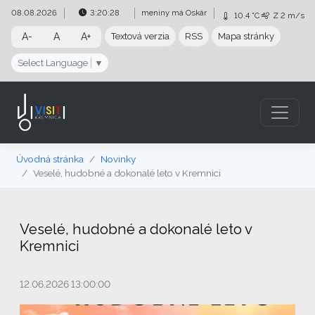
Preskočiť na obsah
Preskočiť na hlavné menu
08.08.2026
3:20:29
meniny má
Oskár
10.4 °C
Z
2 m/s
A-
A
A+
Textová verzia
RSS
Mapa stránky
Select Language
▼
Úvodná stránka
Novinky
Veselé, hudobné a dokonalé leto v Kremnici
Veselé, hudobné a dokonalé leto v
Kremnici
12.06.2026 13:00:00