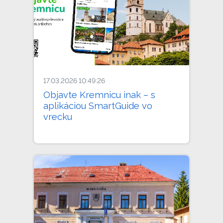
17.03.2026 10:49:26
Objavte Kremnicu inak – s
aplikáciou SmartGuide vo
vrecku