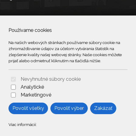
Social
Používame cookies
Facebook
Na našich webových stránkach používame súbory cookie na
zhromažďovanie údajov za účelom vytvárania štatistík na
zlepšenie kvality našej webovej stránky. Naše cookies môžete
© 2026 Arrabella s.r.o., mayabella s.r.o., Všetky práva vyhradené.
prijať alebo odmietnuť kliknutím na tlačidlá nižšie.
Nevyhnutné súbory cookie
Hosting:
- Web:
Analytické
Marketingové
Povoliť všetky
Povoliť výber
Zakázať
Viac informácií: