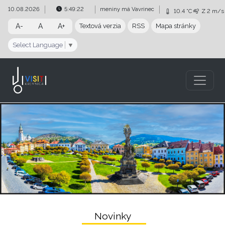
Preskočiť na obsah
Preskočiť na hlavné menu
10.08.2026
5:49:23
meniny má
Vavrinec
10.4 °C
Z
2 m/s
A-
A
A+
Textová verzia
RSS
Mapa stránky
Select Language
▼
Visit Kremnica | www.visitkremnica.com
Novinky