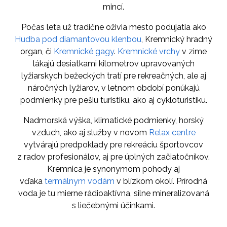
mincí.
Počas leta už tradične oživia mesto podujatia ako
Hudba pod diamantovou klenbou
, Kremnický hradný
organ, či
Kremnické gagy
.
Kremnické vrchy
v zime
lákajú desiatkami kilometrov upravovaných
lyžiarskych bežeckých tratí pre rekreačných, ale aj
náročných lyžiarov, v letnom období ponúkajú
podmienky pre pešiu turistiku, ako aj cykloturistiku.
Nadmorská výška, klimatické podmienky, horský
vzduch, ako aj služby v novom
Relax centre
vytvárajú predpoklady pre rekreáciu športovcov
z radov profesionálov, aj pre úplných začiatočníkov.
Kremnica je synonymom pohody aj
vďaka
termálnym vodám
v blízkom okolí. Prírodná
voda je tu mierne rádioaktívna, silne mineralizovaná
s liečebnými účinkami.