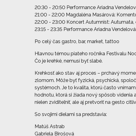
20:30 - 20:50 Performance Ariadna Vendelov
21:00 - 22:00 Magdaléna Masárová: Komento
22:00 - 23:00 Koncert Autumnist: Autumata, d
23:15 - 23:35 Performance Ariadna Vendelová
Po celý čas gastro, bar, market, tattoo
Hlavnou témou piateho ročníka Festivalu N
Čo je krehké, nemusí byť slabé.
Krehkosť ako stav aj proces – prchavý momen
zlomom. Môže byť fyzická, psychická, spoloče
systémoch. Je to kvalita, ktorú často vnímame
hodnotu, ktorá si žiada nový spôsob videnia 
nielen zviditeľniť, ale aj pretvoriť na gesto c
So svojimi dielami sa predstavia:
Matúš Astrab
Gabriela Birošová