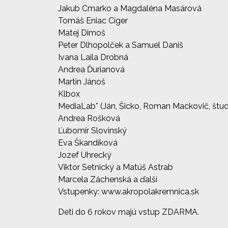
Jakub Cmarko a Magdaléna Masárová
Tomáš Eniac Cíger
Matej Dimoš
Peter Dlhopolček a Samuel Daniš
Ivana Laila Drobná
Andrea Ďurianová
Martin Jánoš
Klbox
MediaLab* (Ján, Šicko, Roman Mackovič, štud
Andrea Rošková
Ľubomír Slovinský
Eva Škandíková
Jozef Uhrecký
Viktor Setnický a Matúš Astrab
Marcela Záchenská a ďalší
Vstupenky: www.akropolakremnica.sk
Deti do 6 rokov majú vstup ZDARMA.