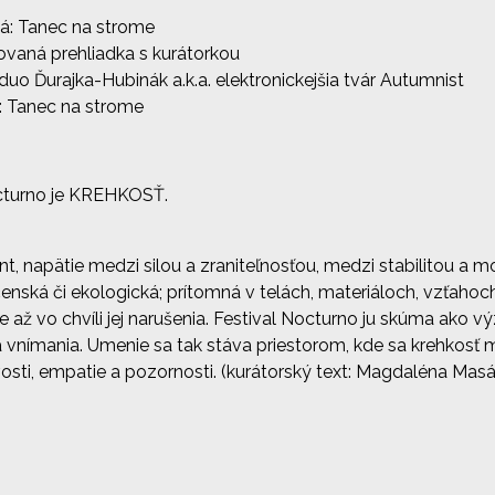
á: Tanec na strome
vaná prehliadka s kurátorkou
uo Ďurajka-Hubinák a.k.a. elektronickejšia tvár Autumnist
: Tanec na strome
octurno je KREHKOSŤ.
t, napätie medzi silou a zraniteľnosťou, medzi stabilitou a
nská či ekologická; prítomná v telách, materiáloch, vzťahoch
 až vo chvíli jej narušenia. Festival Nocturno ju skúma ako vý
a vnímania. Umenie sa tak stáva priestorom, kde sa krehkosť
itlivosti, empatie a pozornosti. (kurátorský text: Magdaléna Mas