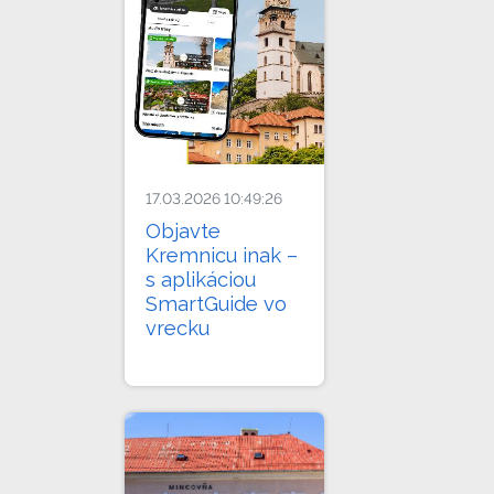
17.03.2026 10:49:26
Objavte
Kremnicu inak –
s aplikáciou
SmartGuide vo
vrecku