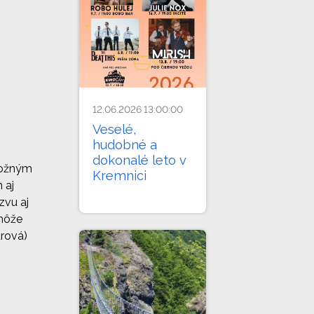
12.06.2026 13:00:00
Veselé,
hudobné a
dokonalé leto v
 možným
Kremnici
 aj
zvu aj
 môže
árová)