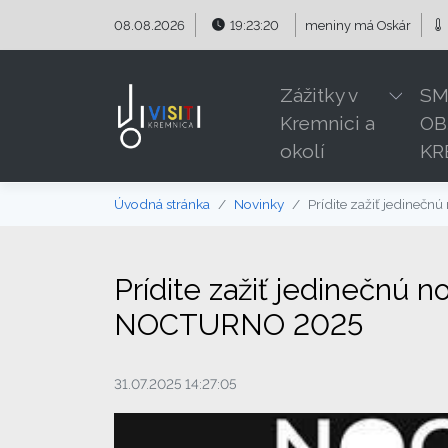
Preskočiť na obsah
Preskočiť na hlavné menu
08.08.2026
19:23:20
meniny má
Oskár
Zážitky v
SM
Kremnici a
OB
okolí
KR
Úvodná stránka
Novinky
Prídite zažiť jedine
Prídite zažiť jedinečnú
NOCTURNO 2025
31.07.2025 14:27:05