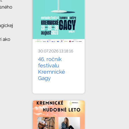
m.
asného
agickej
rí ako
30.07.2026 13:18:16
46. ročník
festivalu
Kremnické
Gagy