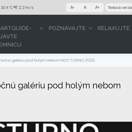
A-
A
A+
10.4 °C
Z
2 m/s
Textová verzi
ARTGUIDE-
POZNÁVAJTE
RELAXUJTE
JAVTE
EMNICU
čnú nočnú galériu pod holým nebom NOCTURNO 2025
 nočnú galériu pod holým nebom