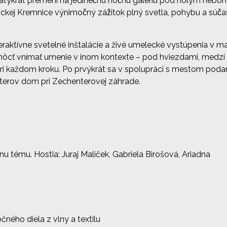
ykrát premení na jedinečnú nočnú galériu pod holým nebo
ej Kremnice výnimočný zážitok plný svetla, pohybu a súč
aktívne svetelné inštalácie a živé umelecké vystúpenia v m
ú môcť vnímať umenie v inom kontexte – pod hviezdami, medzi
́va pri každom kroku. Po prvýkrát sa v spolupráci s mestom poda
enterov dom pri Zechenterovej záhrade.
 tému. Hostia: Juraj Malíček, Gabriela Birošová, Ariadna
ného diela z vlny a textilu