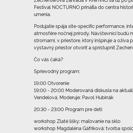
Zechenterova záhrada v Kremnici sa už po piat
Festival NOCTURNO prináša do centra historick
umenia.
Podujatie spája site-specific performance, inter
atmosfére nočnej prírody. Návštevníci bud
stromami, v priestore, ktorý inšpiruje a oži
výstavný priestor otvoriť a sprístupniť Zech
Čo vás čaká?
Sprievodný program:
19:00 Otvorenie
19:00 - 20:00 Moderovaná diskusia na aktuálnu
Vendelová, Moderuje: Pavol Hubinák
20:30 - 23:00 Program pre deti:
workshop Zlaté líšky: maľovanie na sklo
workshop Magdaléna Gáfriková: tvorba spoloč