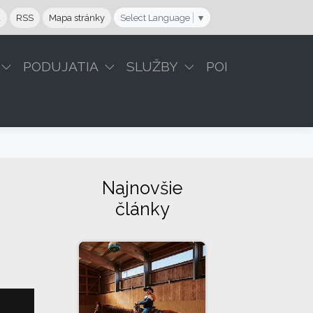
a
RSS
Mapa stránky
Select Language
▼
PODUJATIA
SLUŽBY
POI
Najnovšie
články