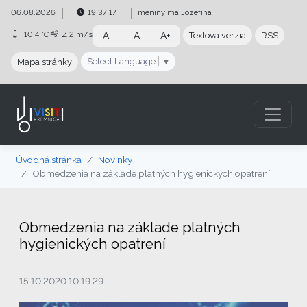
Preskočiť na obsah
Preskočiť na hlavné menu
06.08.2026
19:37:18
meniny má
Jozefína
10.4 °C
Z
2 m/s
A-
A
A+
Textová verzia
RSS
Select Language
▼
Mapa stránky
Úvodná stránka
Novinky
Obmedzenia na základe platných hygienických opatrení
Obmedzenia na základe platných
hygienických opatrení
15.10.2020 10:19:29