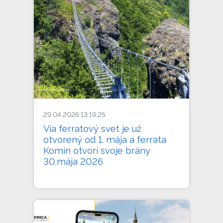
29.04.2026 13:19:25
Via ferratový svet je už
otvorený od 1. mája a ferrata
Komín otvorí svoje brány
30.mája 2026