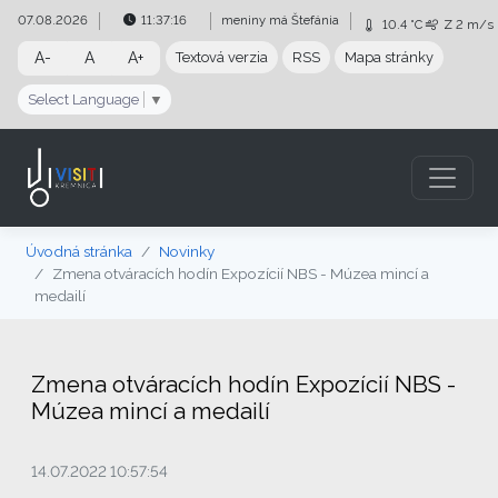
Preskočiť na obsah
Preskočiť na hlavné menu
07.08.2026
11:37:17
meniny má
Štefánia
10.4 °C
Z
2 m/s
A-
A
A+
Textová verzia
RSS
Mapa stránky
Select Language
▼
Úvodná stránka
Novinky
Zmena otváracích hodín Expozícií NBS - Múzea mincí a
medailí
Zmena otváracích hodín Expozícií NBS -
Múzea mincí a medailí
14.07.2022 10:57:54