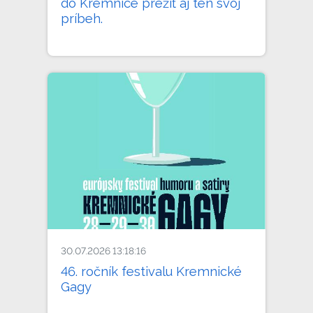
do Kremnice prežiť aj ten svoj
príbeh.
30.07.2026 13:18:16
46. ročník festivalu Kremnické
Gagy