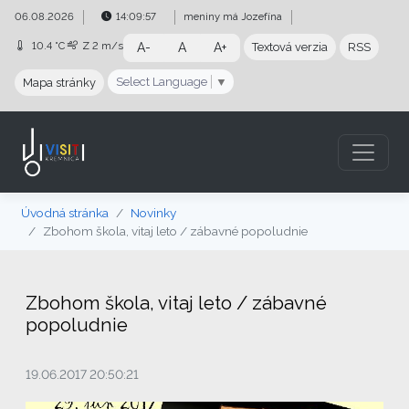
Preskočiť na obsah
Preskočiť na hlavné menu
06.08.2026
14:09:58
meniny má
Jozefína
10.4 °C
Z
2 m/s
A-
A
A+
Textová verzia
RSS
Select Language
▼
Mapa stránky
Úvodná stránka
Novinky
Zbohom škola, vitaj leto / zábavné popoludnie
Zbohom škola, vitaj leto / zábavné
popoludnie
19.06.2017 20:50:21