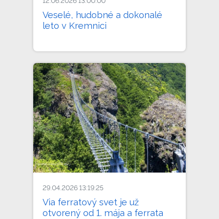
12.06.2026 13:00:00
Veselé, hudobné a dokonalé
leto v Kremnici
29.04.2026 13:19:25
Via ferratový svet je už
otvorený od 1. mája a ferrata