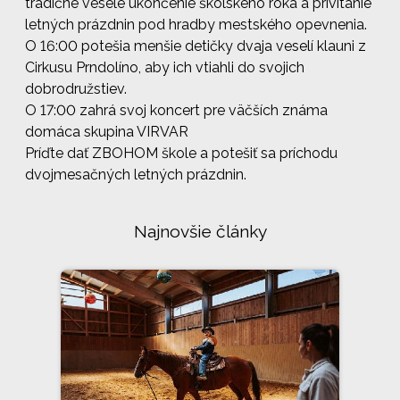
tradičné veselé ukončenie školského roka a privítanie
letných prázdnin pod hradby mestského opevnenia.
O 16:00 potešia menšie detičky dvaja veselí klauni z
Cirkusu Prndolíno, aby ich vtiahli do svojich
dobrodružstiev.
O 17:00 zahrá svoj koncert pre väčších známa
domáca skupina VIRVAR
Príďte dať ZBOHOM škole a potešiť sa príchodu
dvojmesačných letných prázdnin.
Najnovšie články