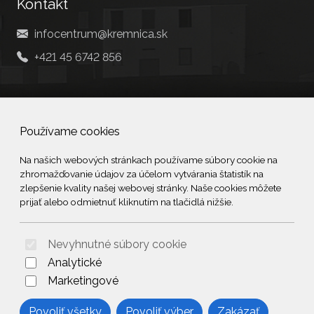
Kontakt
infocentrum@kremnica.sk
+421 45 6742 856
Social
Používame cookies
Facebook
Na našich webových stránkach používame súbory cookie na
zhromažďovanie údajov za účelom vytvárania štatistík na
© 2026 Arrabella s.r.o., mayabella s.r.o., Všetky práva vyhradené.
zlepšenie kvality našej webovej stránky. Naše cookies môžete
prijať alebo odmietnuť kliknutím na tlačidlá nižšie.
Nevyhnutné súbory cookie
Hosting:
- Web:
Analytické
Marketingové
Povoliť všetky
Povoliť výber
Zakázať