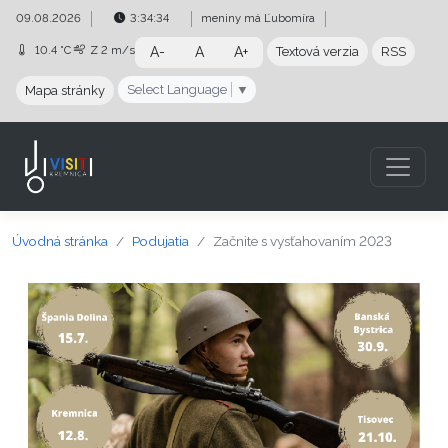
Preskočiť na obsah
Preskočiť na hlavné menu
09.08.2026
3:34:34
meniny má
Ľubomíra
10.4 °C
Z
2 m/s
A-
A
A+
Textová verzia
RSS
Select Language
▼
Mapa stránky
Úvodná stránka
Podujatia
Začnite s vysťahovaním 2023