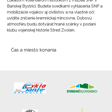
Lukášom Volentierom historikom z múzea SNP v
Banskej Bystrici. Budete svedkami vyhlásenia SNP a
mobilizácie vojakov aj civilistov a na vlastné oči
uvidíte zničenie kremnickej mincovne. Dobovú
atmosféru budú dotvárať hrané scénky v podaní
klubu vojenskej histórie Stred Zvolen.
Čas a miesto konania