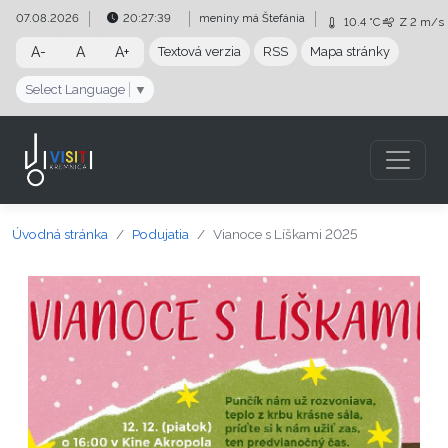
Preskočiť na obsah
Preskočiť na hlavné menu
07.08.2026
20:27:40
meniny má
Štefánia
10.4 °C
Z
2 m/s
A-
A
A+
Textová verzia
RSS
Mapa stránky
Select Language
▼
Úvodná stránka
Podujatia
Vianoce s Líškami 2025