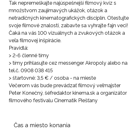
Tak nepremeškajte najúspešnejší filmový kvíz s
množstvom zaujímavých ukážok, otázok a
netradičných kinematografických disciplín. Otestujte
svoje filmové znalosti, zabavte sa vyhrajte fajn veci!
Čaká na vás 100 vizuálnych a zvukových otázok a
veľa filmovej inšpirácie.
Pravidlá:
> 2-6 členné tímy
> tímy prihlasujte cez messenger Akropoly alebo na
tel.č. 0908 038 415
> štartovné: 3,5 € / osoba - na mieste
Večerom vás bude prevádzať filmový veľmajster
Peter Konečný, šéfredaktor kinema.sk a organizátor
filmového festivalu Cinematik Piešťany
Čas a miesto konania