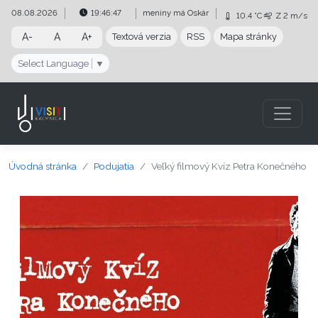
Preskočiť na obsah
Preskočiť na hlavné menu
08.08.2026
19:46:48
meniny má
Oskár
10.4 °C
Z
2 m/s
A-
A
A+
Textová verzia
RSS
Mapa stránky
Select Language
▼
Úvodná stránka
Podujatia
Veľký filmový Kvíz Petra Konečného