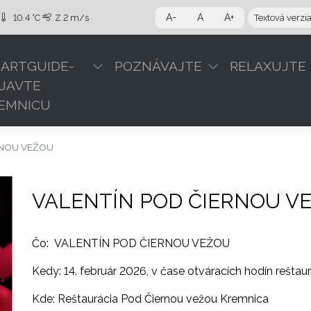
A-
A
A+
10.4 °C
Z
2 m/s
Textová verzi
ARTGUIDE-
POZNÁVAJTE
RELAXUJTE
JAVTE
EMNICU
RNOU VEŽOU
VALENTÍN POD ČIERNOU V
Čo: VALENTÍN POD ČIERNOU VEŽOU
Kedy: 14. február 2026, v čase otváracích hodín reštau
Kde: Reštaurácia Pod Čiernou vežou Kremnica