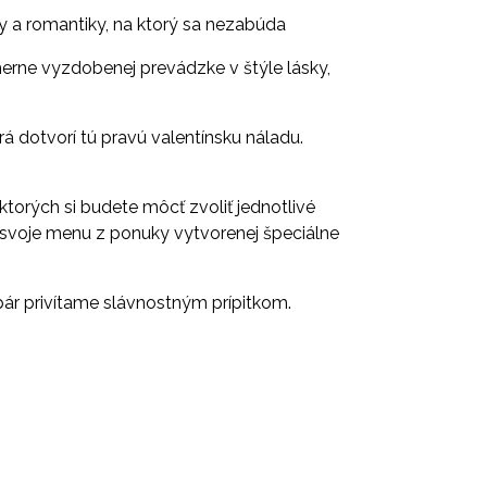
y a romantiky, na ktorý sa nezabúda
erne vyzdobenej prevádzke v štýle lásky,
rá dotvorí tú pravú valentínsku náladu.
 ktorých si budete môcť zvoliť jednotlivé
á svoje menu z ponuky vytvorenej špeciálne
r privítame slávnostným prípitkom.