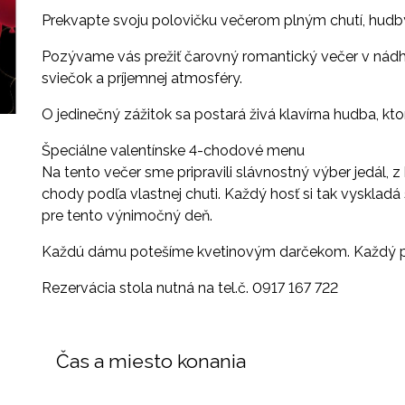
Prekvapte svoju polovičku večerom plným chutí, hudb
Pozývame vás prežiť čarovný romantický večer v nádh
sviečok a príjemnej atmosféry.
O jedinečný zážitok sa postará živá klavírna hudba, kto
Špeciálne valentínske 4-chodové menu
Na tento večer sme pripravili slávnostný výber jedál, z
chody podľa vlastnej chuti. Každý hosť si tak vysklad
pre tento výnimočný deň.
Každú dámu potešíme kvetinovým darčekom. Každý pá
Rezervácia stola nutná na tel.č. 0917 167 722
Čas a miesto konania