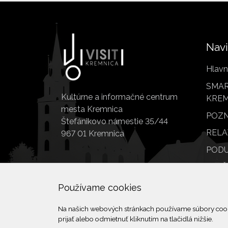
Navi
Hlavn
SMAR
Kultúrne a informačné centrum
KREM
mesta Kremnica
POZN
Štefánikovo námestie 35/44
RELA
967 01 Kremnica
PODU
SLUŽ
POI
Používame cookies
Na našich webových stránkach používame súbory cookie
prijať alebo odmietnuť kliknutím na tlačidlá nižšie.