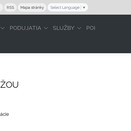
a
RSS
Mapa stránky
Select Language
▼
PODUJATIA
SLUŽBY
POI
EŽOU
rácie