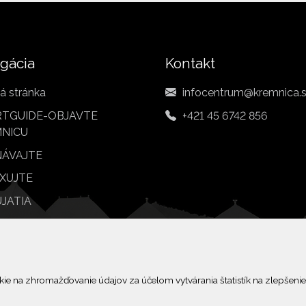
gácia
Kontakt
á stránka
infocentrum@kremnica.
TGUIDE-OBJAVTE
+421 45 6742 856
NICU
ÁVAJTE
XUJTE
JATIA
BY
© 2026 Arrabella s.r.o., mayabella s.r.o., Všetky práva vyhradené.
 na zhromažďovanie údajov za účelom vytvárania štatistík na zlepšenie 