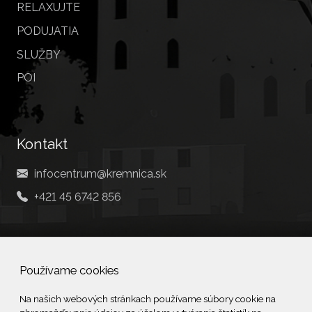
RELAXUJTE
PODUJATIA
SLUŽBY
POI
Kontakt
infocentrum@kremnica.sk
+421 45 6742 856
Social
Používame cookies
Facebook
Na našich webových stránkach používame súbory cookie na