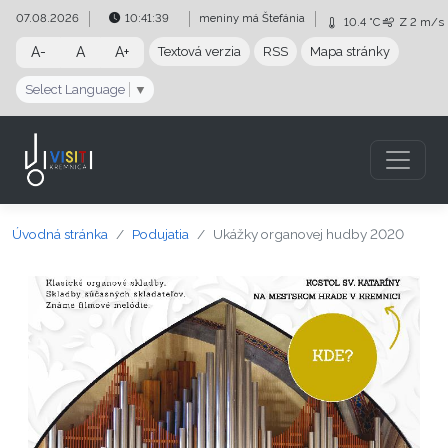
Preskočiť na obsah
Preskočiť na hlavné menu
07.08.2026
10:41:40
meniny má
Štefánia
10.4 °C
Z
2 m/s
A-
A
A+
Textová verzia
RSS
Mapa stránky
Select Language
▼
Úvodná stránka
Podujatia
Ukážky organovej hudby 2020