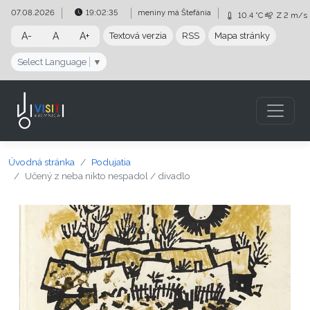
Preskočiť na obsah
Preskočiť na hlavné menu
07.08.2026
19:02:35
meniny má
Štefánia
10.4 °C
Z
2 m/s
A-
A
A+
Textová verzia
RSS
Mapa stránky
Select Language
▼
Úvodná stránka
Podujatia
Učený z neba nikto nespadol / divadlo