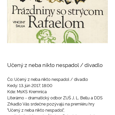
Učený z neba nikto nespadol / divadlo
Čo: Učený z neba nikto nespadol / divadlo
Kedy: 13. jún 2017, 18:00
Kde: MsKS Kremnica
Literárno - dramatický odbor ZUŠ J. L. Bellu a DDS
Zrkadlo Vás srdečne pozývajú na premiéru hry
"Učený z neba nikto nespadol",