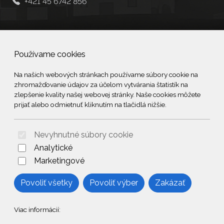
+421 45 6742 856
Social
Používame cookies
Facebook
Na našich webových stránkach používame súbory cookie na
zhromažďovanie údajov za účelom vytvárania štatistík na
© 2026 Arrabella s.r.o., mayabella s.r.o., Všetky práva vyhradené.
zlepšenie kvality našej webovej stránky. Naše cookies môžete
prijať alebo odmietnuť kliknutím na tlačidlá nižšie.
Nevyhnutné súbory cookie
Hosting:
- Web:
Analytické
Marketingové
Povoliť všetky
Povoliť výber
Zakázať
Viac informácií: