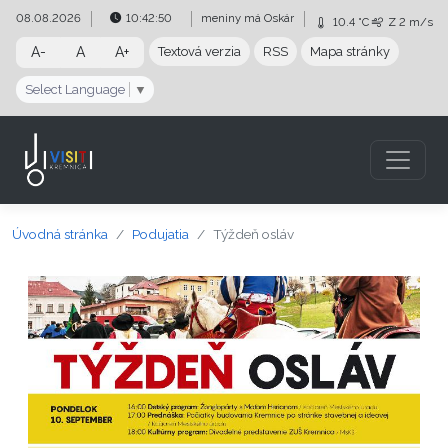
Preskočiť na obsah
Preskočiť na hlavné menu
08.08.2026
10:42:50
meniny má
Oskár
10.4 °C
Z
2 m/s
A-
A
A+
Textová verzia
RSS
Mapa stránky
Select Language
▼
Úvodná stránka
Podujatia
Týždeň osláv