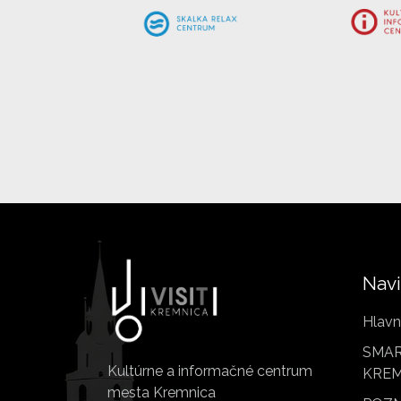
Navi
Hlavn
SMAR
Kultúrne a informačné centrum
KREM
mesta Kremnica