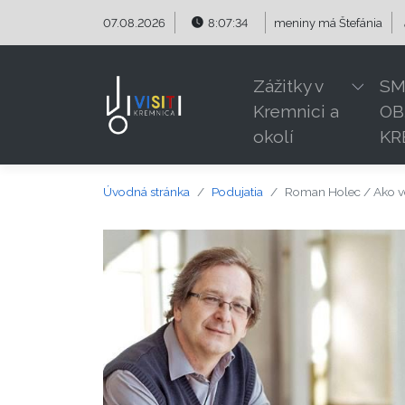
Preskočiť na obsah
Preskočiť na hlavné menu
07.08.2026
8:07:34
meniny má
Štefánia
Zážitky v
SM
Kremnici a
OB
okolí
KR
Úvodná stránka
Podujatia
Roman Holec / Ako vo