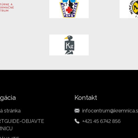
gácia
Kontakt
á stránka
infocentrum@kremnica.
TGUIDE-OBJAVTE
+421 45 6742 856
NICU