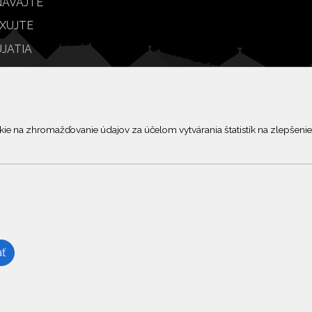
ÁVAJTE
XUJTE
JATIA
BY
© 2026 Arrabella s.r.o., mayabella s.r.o., Všetky práva vyhradené.
 na zhromažďovanie údajov za účelom vytvárania štatistík na zlepšenie 
Hosting:
- Web:
ť