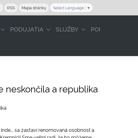
a
RSS
Mapa stránky
Select Language
▼
PODUJATIA
SLUŽBY
POI
 neskončila a republika
ika
 inde... sa zastaví renomovaná osobnosť a
v Kremnici! Sme veľmi radi, že ho môžeme