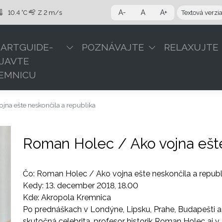
A-
A
A+
10.4 °C
Z
2 m/s
Textová verzi
ARTGUIDE-
POZNÁVAJTE
RELAXUJTE
JAVTE
EMNICU
jna ešte neskončila a republika
Roman Holec / Ako vojna ešte
Čo: Roman Holec / Ako vojna ešte neskončila a republ
Kedy: 13. december 2018, 18.00
Kde: Akropola Kremnica
Po prednáškach v Londýne, Lipsku, Prahe, Budapešti a
skutočná celebrita, profesor historik Roman Holec aj 