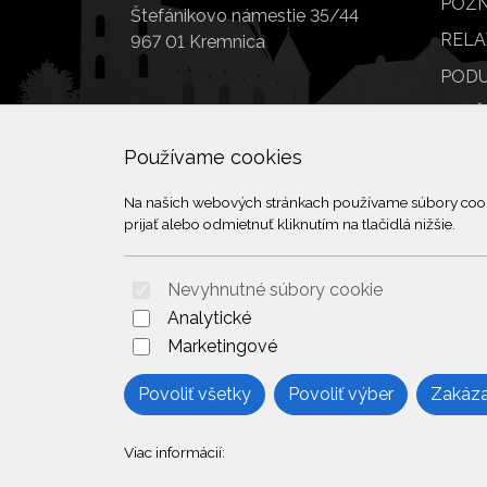
POZN
Štefánikovo námestie 35/44
RELA
967 01 Kremnica
PODU
SLUŽ
POI
Používame cookies
Na našich webových stránkach používame súbory cookie
prijať alebo odmietnuť kliknutím na tlačidlá nižšie.
Nevyhnutné súbory cookie
Analytické
Marketingové
Povoliť všetky
Povoliť výber
Zakáza
Viac informácií: