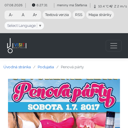
Preskočiť na obsah
Preskočiť na hlavné menu
07.08.2026
6:27:31
meniny má
Štefánia
10.4 °C
Z
2 m/s
A-
A
A+
Textová verzia
RSS
Mapa stránky
Select Language
▼
Úvodná stránka
Podujatia
Penová párty