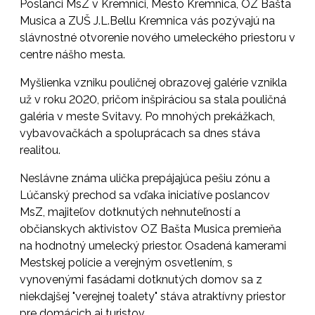
Poslanci MsZ v Kremnici, Mesto Kremnica, OZ Bašta
Musica a ZUŠ J.L.Bellu Kremnica vás pozývajú na
slávnostné otvorenie nového umeleckého priestoru v
centre nášho mesta.
Myšlienka vzniku pouličnej obrazovej galérie vznikla
už v roku 2020, pričom inšpiráciou sa stala pouličná
galéria v meste Svitavy. Po mnohých prekážkach,
vybavovačkách a spoluprácach sa dnes stáva
realitou.
Neslávne známa ulička prepájajúca pešiu zónu a
Lúčanský prechod sa vďaka iniciatíve poslancov
MsZ, majiteľov dotknutých nehnuteľností a
občianskych aktivistov OZ Bašta Musica premieňa
na hodnotný umelecký priestor. Osadená kamerami
Mestskej polície a verejným osvetlením, s
vynovenými fasádami dotknutých domov sa z
niekdajšej "verejnej toalety" stáva atraktívny priestor
pre domácich aj turistov.