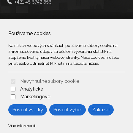
+421 45 6742 856
Social
Používame cookies
Facebook
Na našich webových stránkach používame súbory cookie na
zhromažďovanie údajov za účelom vytvárania štatistík na
© 2026 Arrabella s.r.o., mayabella s.r.o., Všetky práva vyhradené.
zlepšenie kvality našej webovej stránky. Naše cookies môžete
prijať alebo odmietnuť kliknutím na tlačidlá nižšie.
Nevyhnutné súbory cookie
Hosting:
- Web:
Analytické
Marketingové
Povoliť všetky
Povoliť výber
Zakázať
Viac informácií: