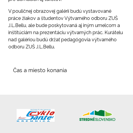
V pouličnej obrazovej galérií budú vystavované
práce žiakov a študentov Výtvarného odboru ZUŠ
J.L.Bellu, ale bude poskytovaná aj iným umelcom a
inštitúciám na prezentáciu výtvarných prác. Kurátelu
nad galériou budú držať pedagógovia výtvarného
odboru ZUŠ J.L.Bellu.
Čas a miesto konania