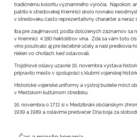
tradičnému koloritu významného výročia. Napokon, ar
patrilo k stredovekej Kremnici skoro rovnako neodmysl
v stredoveku často reprezentatívny charakter a neraz 
Iba pre zaujímavosť, podľa doložených záznamov sa n
v Kremnici 4 180 hektolitrov vína. Zdá sa vám toto čí
víno používalo aj pre liečebné účely a naši predkovia 
nielen vo chvíľach, keď oslavovali.
Trojdňové oslavy uzavrie
16. novembra výstava histor
pripravilo mesto v spolupráci s klubmi vojenskej históri
Historické vojenské uniformy a výstroj budete môcť o
v Mestskom kultúrnom stredisku.
16. novembra o 17:11 si v Medzibrání
občianskym zhrom
1939 a 1989 a oslávime predvečer Dňa boja za slobod
Čas a miesto konania