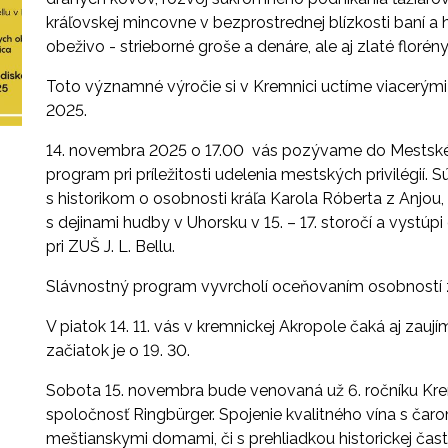
kráľovskej mincovne v bezprostrednej blízkosti baní a
obeživo - strieborné groše a denáre, ale aj zlaté florén
Toto významné výročie si v Kremnici uctíme viacerými
2025.
14. novembra 2025 o 17.00 vás pozývame do Mestskéh
program pri príležitosti udelenia mestských privilégií.
S
s historikom o osobnosti kráľa Karola Róberta z Anj
s dejinami hudby v Uhorsku v 15. – 17. storočí a vystúpi
pri ZUŠ J. L. Bellu.
Slávnostný program vyvrcholí oceňovaním osobností z
V piatok 14. 11. vás v kremnickej Akropole čaká aj zauj
začiatok je o 19. 30.
Sobota 15. novembra bude venovaná už 6. ročníku Krem
spoločnosť Ringbürger. Spojenie kvalitného vína s ča
meštianskymi domami, či s prehliadkou historickej čast