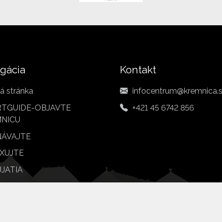
gácia
Kontakt
á stránka
infocentrum@kremnica.
TGUIDE-OBJAVTE
+421 45 6742 856
NICU
ÁVAJTE
XUJTE
JATIA
BY