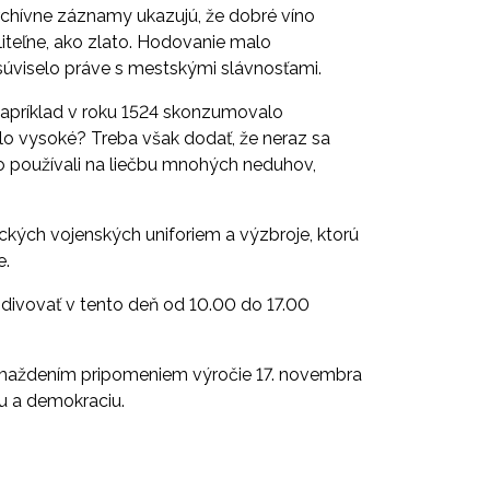
chívne záznamy ukazujú, že dobré víno
iteľne, ako zlato. Hodovanie malo
súviselo práve s mestskými slávnosťami.
apríklad v roku 1524 skonzumovalo
slo vysoké? Treba však dodať, že neraz sa
ho používali na liečbu mnohých neduhov,
ických vojenských uniforiem a výzbroje
, ktorú
e.
bdivovať v tento deň od 10.00 do 17.00
aždením pripomeniem výročie 17. novembra
u a demokraciu.