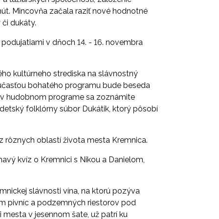
 hút. Mincovňa začala raziť nové hodnotné
y či dukáty.
 podujatiami v dňoch 14. - 16. novembra
o kultúrneho strediska na slávnostný
účasťou bohatého programu bude beseda
ou, v hudobnom programe sa zoznámite
 detský folklórny súbor Dukátik, ktorý pôsobí
 rôznych oblastí života mesta Kremnica.
ímavý
kvíz o Kremnici s Nikou a Danielom
,
nickej slávnosti vína
, na ktorú pozýva
rom pivníc a podzemných riestorov pod
i mesta v jesennom šate, už patrí ku