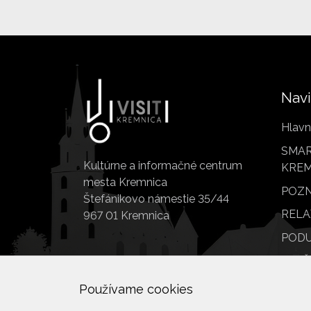
Navi
Hlavn
SMAR
Kultúrne a informačné centrum
KREM
mesta Kremnica
POZN
Štefánikovo námestie 35/44
RELA
967 01 Kremnica
PODU
SLUŽ
POI
Používame cookies