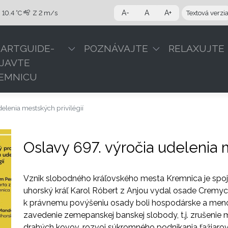
A-
A
A+
10.4 °C
Z
2 m/s
Textová verzi
ARTGUIDE-
POZNÁVAJTE
RELAXUJTE
JAVTE
EMNICU
delenia mestských privilégií
Oslavy 697. výročia udelenia m
Vznik slobodného kráľovského mesta Kremnica je spo
uhorský kráľ Karol Róbert z Anjou vydal osade Cremych
k právnemu povýšeniu osady boli hospodárske a meno
zavedenie zemepanskej banskej slobody, t.j. zrušeni
drahých kovov, rozvoj súkromného podnikania ťažiarov 