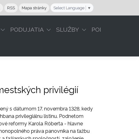
a
RSS
Mapa stránky
Select Language
▼
PODUJATIA
SLUŽBY
POI
estských privilégií
jený s dátumom 17. novembra 1328, kedy
bana privilegiálnu listinu. Podnetom
vé reformy Karola Róberta - hlavne
e monopolného práva panovníka na ťažbu
a ťažiarskych spoločností, založenie