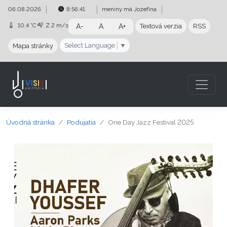
Preskočiť na obsah
Preskočiť na hlavné menu
06.08.2026
8:56:42
meniny má
Jozefína
10.4 °C
Z
2 m/s
A-
A
A+
Textová verzia
RSS
Select Language
▼
Mapa stránky
Úvodná stránka
Podujatia
One Day Jazz Festival 2025