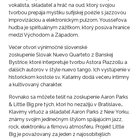
vokalista, skladateľ
a hráč na oud, ktorý svojou
tvorbou prepája mystiku sufijskej poézie s jazzovou
improvizáciou a elektronickým pulzom. Youssefova
hudba je spirituálnym zážitkom, ktorý posúva hranice
medzi Východom a Západom.
Večer otvorí výnimočné slovenské
zoskupenie
Slovak Nuevo Quarteto z Banskej
Bystrice
, ktoré interpretuje tvorbu Astora Piazzollu a
ďalších autorov v štýle nuevo tango. Ich vystúpenie v
historickom kostole sv. Kataríny dodá večeru intímny
a kultivovaný charakter.
Rovnako sa môžete tešiť na zoskupenie
Aaron Parks
& Little Big
pre tých, ktorí ho nezažijú v Bratislave…
Klavírny virtuóz a skladateľ Aaron Parks z New Yorku,
známy svojím jedinečným štýlom spájajúcim jazz,
rock, elektroniku a filmovú atmosféru. Projekt Little
Big je považovaný za jeden z najosobitejších