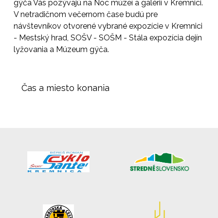
gýča Vás pozývajú na Noc múzeí a galérií v Kremnici.
V netradičnom večernom čase budú pre
návštevníkov otvorené vybrané expozície v Kremnici
- Mestský hrad, SOŠV - SOŠM - Stála expozícia dejín
lyžovania a Múzeum gýča.
Čas a miesto konania