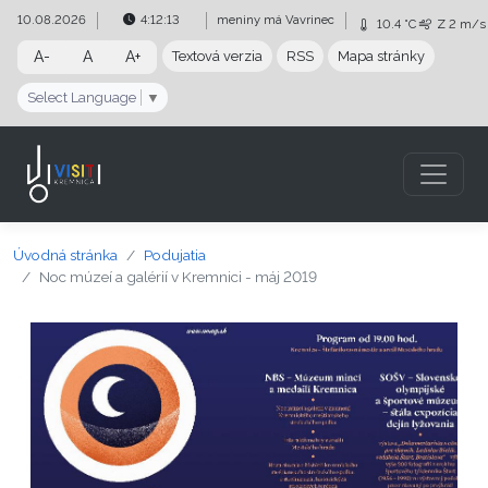
Preskočiť na obsah
Preskočiť na hlavné menu
10.08.2026
4:12:14
meniny má
Vavrinec
10.4 °C
Z
2 m/s
A-
A
A+
Textová verzia
RSS
Mapa stránky
Select Language
▼
Úvodná stránka
Podujatia
Noc múzeí a galérií v Kremnici - máj 2019