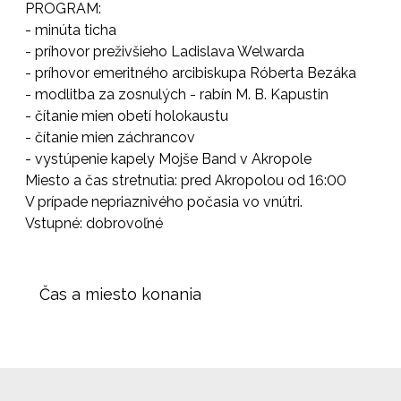
PROGRAM:
- minúta ticha
- príhovor preživšieho Ladislava Welwarda
- príhovor emeritného arcibiskupa Róberta Bezáka
- modlitba za zosnulých - rabín M. B. Kapustin
- čítanie mien obetí holokaustu
- čítanie mien záchrancov
- vystúpenie kapely Mojše Band v Akropole
Miesto a čas stretnutia: pred Akropolou od 16:00
V prípade nepriaznivého počasia vo vnútri.
Vstupné: dobrovoľné
Čas a miesto konania