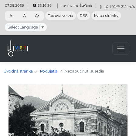
Preskočiť na obsah
Preskočiť na hlavné menu
07.08.2026
23:16:37
meniny má
Štefánia
10.4 °C
Z
2 m/s
A-
A
A+
Textová verzia
RSS
Mapa stránky
Select Language
▼
Úvodná stránka
Podujatia
Nezabudnutí susedia