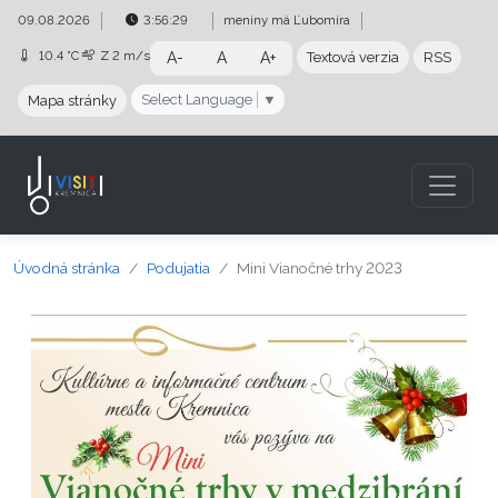
Preskočiť na obsah
Preskočiť na hlavné menu
09.08.2026
3:56:29
meniny má
Ľubomíra
10.4 °C
Z
2 m/s
A-
A
A+
Textová verzia
RSS
Select Language
▼
Mapa stránky
Úvodná stránka
Podujatia
Mini Vianočné trhy 2023