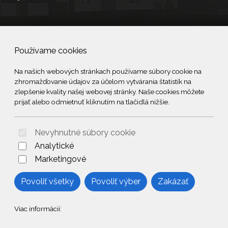
Social
Používame cookies
Facebook
Na našich webových stránkach používame súbory cookie na
zhromažďovanie údajov za účelom vytvárania štatistík na
© 2026 Arrabella s.r.o., mayabella s.r.o., Všetky práva vyhradené.
zlepšenie kvality našej webovej stránky. Naše cookies môžete
prijať alebo odmietnuť kliknutím na tlačidlá nižšie.
Nevyhnutné súbory cookie
Hosting:
- Web:
Analytické
Marketingové
Povoliť všetky
Povoliť výber
Zakázať
Viac informácií: