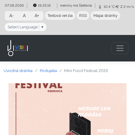
Preskočiť na obsah
Preskočiť na hlavné menu
07.08.2026
19:25:16
meniny má
Štefánia
10.4 °C
Z
2 m/s
A-
A
A+
Textová verzia
RSS
Mapa stránky
Select Language
▼
Úvodná stránka
Podujatia
Mini Food Festival 2019