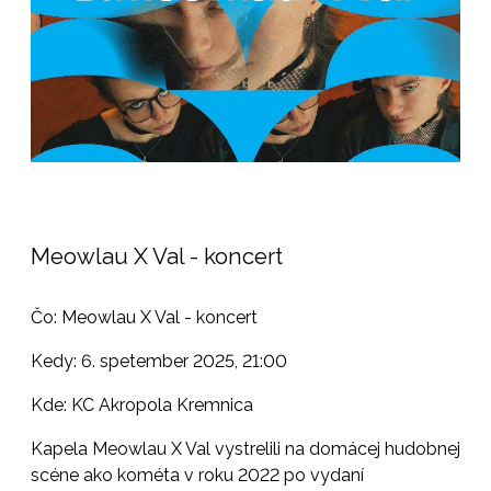
Meowlau X Val - koncert
Čo: Meowlau X Val - koncert
Kedy: 6. spetember 2025, 21:00
Kde: KC Akropola Kremnica
Kapela Meowlau X Val vystrelili na domácej hudobnej
scéne ako kométa v roku 2022 po vydaní