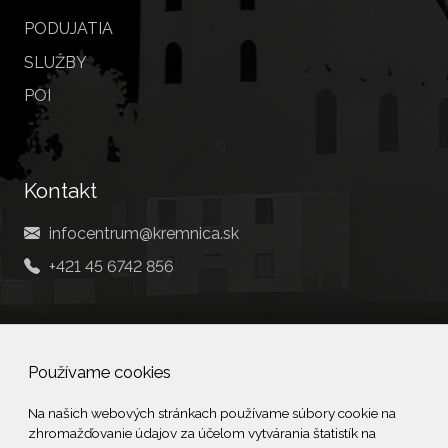
PODUJATIA
SLUŽBY
POI
Kontakt
infocentrum@kremnica.sk
+421 45 6742 856
Social
Používame cookies
Facebook
Na našich webových stránkach používame súbory cookie na
zhromažďovanie údajov za účelom vytvárania štatistík na