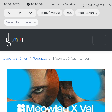
Preskočiť na obsah
Preskočiť na hlavné menu
10.08.2026
10:10:10
meniny má
Vavrinec
10.4 °C
Z
2 m/s
A-
A
A+
Textová verzia
RSS
Mapa stránky
Select Language
▼
Úvodná stránka
Podujatia
Meowlau X Val - koncert