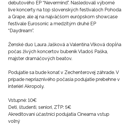
debutového EP “Nevermind”. Nasledovali výborné
live koncerty na top slovenských festivaloch Pohoda
a Grape, ale aj na najväčšom európskom showcase
festivale Eurosonic a medzitým druhé EP
“Daydream”.
Ženské duo Laura Jašková a Valentína Vlková dopĺňa
počas živých koncertov bubeník Vladoš Paška,
majster dramáčových beatov.
Podujatie sa bude konať v Zechenterovej záhrade. V
prípade nepriaznivého počasia podujatie prebehne v
interiéri Akropoly.
Vstupné: 10€
Deti, študenti, seniori, ZŤP: 5€
Akreditovaní účastníci podujatia Cineama vstup
voľný