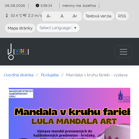
Preskočiť na obsah
Preskočiť na hlavné menu
06.08.2026
5:59:15
meniny má
Jozefína
10.4 °C
Z
2 m/s
A-
A
A+
Textová verzia
RSS
Select Language
▼
Mapa stránky
Úvodná stránka
Podujatia
Mandala v kruhu farieb - výstava