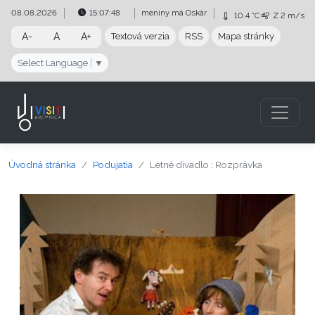
Preskočiť na obsah
Preskočiť na hlavné menu
08.08.2026
15:07:49
meniny má
Oskár
10.4 °C
Z
2 m/s
A-
A
A+
Textová verzia
RSS
Mapa stránky
Select Language
▼
Úvodná stránka
Podujatia
Letné divadlo : Rozprávka