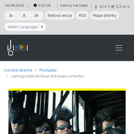
Preskočiť na obsah
Preskočiť na hlavné menu
08.08.2026
5:20:08
meniny má
Oskár
10.4 °C
Z
2 m/s
A-
A
A+
Textová verzia
RSS
Mapa stránky
Select Language
▼
Úvodná stránka
Podujatia
Leningradskí kovboji dobývajú Ameriku