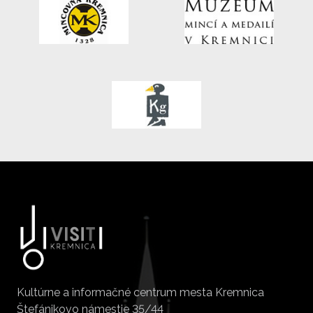
Kultúrne a informačné centrum mesta Kremnica
Štefánikovo námestie 35/44