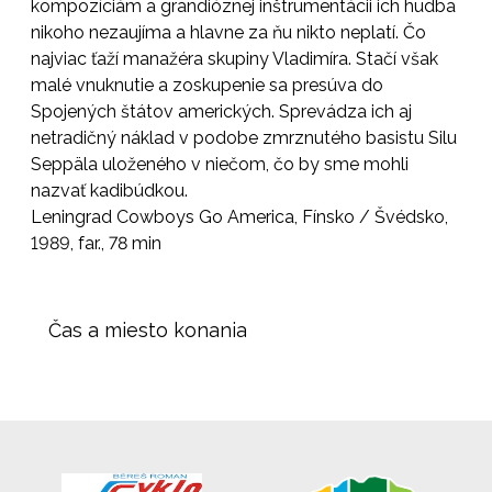
kompozíciám a grandióznej inštrumentácii ich hudba
nikoho nezaujíma a hlavne za ňu nikto neplatí. Čo
najviac ťaží manažéra skupiny Vladimíra. Stačí však
malé vnuknutie a zoskupenie sa presúva do
Spojených štátov amerických. Sprevádza ich aj
netradičný náklad v podobe zmrznutého basistu Silu
Seppäla uloženého v niečom, čo by sme mohli
nazvať kadibúdkou.
Leningrad Cowboys Go America, Fínsko / Švédsko,
1989, far., 78 min
Čas a miesto konania