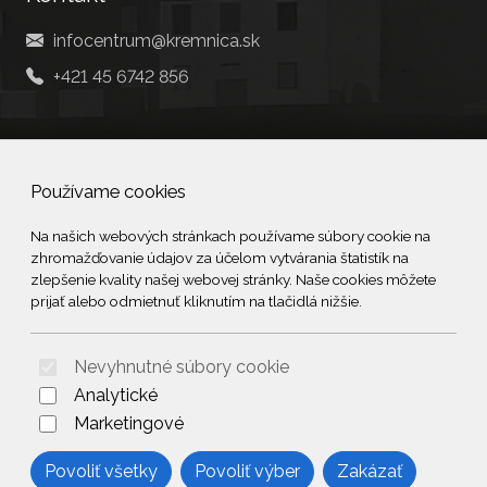
infocentrum@kremnica.sk
+421 45 6742 856
Social
Používame cookies
Facebook
Na našich webových stránkach používame súbory cookie na
zhromažďovanie údajov za účelom vytvárania štatistík na
© 2026 Arrabella s.r.o., mayabella s.r.o., Všetky práva vyhradené.
zlepšenie kvality našej webovej stránky. Naše cookies môžete
prijať alebo odmietnuť kliknutím na tlačidlá nižšie.
Nevyhnutné súbory cookie
Hosting:
- Web:
Analytické
Marketingové
Povoliť všetky
Povoliť výber
Zakázať