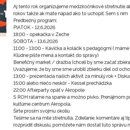
Aj tento rok organizujeme medziročníkové stretnutie 
rokov takže ak máte nápad ako to uchopiť. Sem s ním
Predbežný program:
PIATOK - 12.6.2026
18:00 - opekačka v Zeche
SOBOTA - 13.6.2026
11:00 - 13:00 - Kávička a koláčik s pedagógmi ( máme 
Kľudne píšte mená a kontakt do správy)
Benefičný market / dražba (chceli by sme začať zbiera
Uvažujeme, že by sme sme urobili zbierku diel od och
13:00 - prezentácia našich aktivít za minulý rok + Disku
15:00 alebo niečo neskôr - Kessel prechádzka
22:00 Afterparty opäť v Akropole
S ROH rátame na spanie a možno pivko. Prenájmom pri
kultúrne centrum Akropola.
Šírte prosím svojmu okoliu
Tešíme sa na milé stretnutia. Zdieľanie, komentáre aj t
rozprúdiť diskusiu, pomôžete nám dostať túto správu