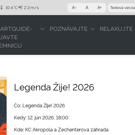
A-
A
A+
10.4 °C
Z
2 m/s
Textová verzi
ARTGUIDE-
POZNÁVAJTE
RELAXUJTE
JAVTE
EMNICU
Legenda Žije! 2026
Čo: Legenda Žije! 2026
Kedy: 12. jún 2026, 18:00
Kde: KC Akropola a Zechenterova záhrada