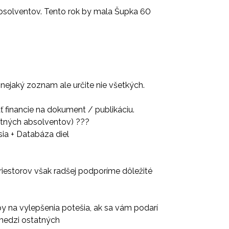
absolventov. Tento rok by mala Šupka 60
nejaký zoznam ale určite nie všetkých.
ť financie na dokument / publikáciu.
otných absolventov) ???
sia + Databáza diel
estorov však radšej podporíme dôležité
ipy na vylepšenia potešia, ak sa vám podarí
 medzi ostatných