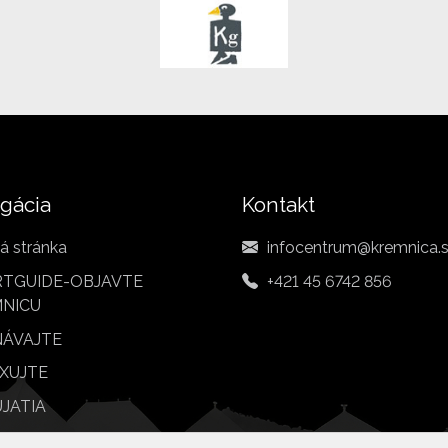
gácia
Kontakt
á stránka
infocentrum@kremnica.
TGUIDE-OBJAVTE
+421 45 6742 856
NICU
ÁVAJTE
XUJTE
JATIA
BY