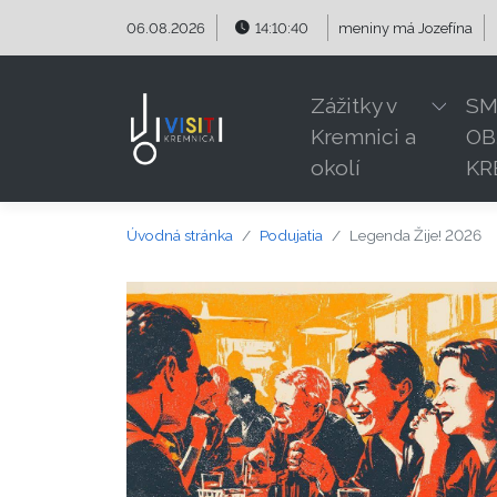
Preskočiť na obsah
Preskočiť na hlavné menu
06.08.2026
14:10:41
meniny má
Jozefína
Zážitky v
SM
Kremnici a
OB
okolí
KR
Úvodná stránka
Podujatia
Legenda Žije! 2026