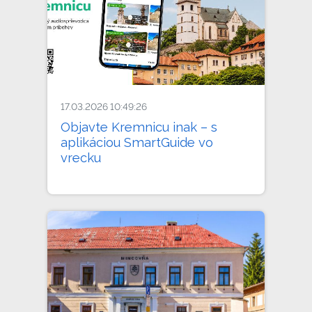
17.03.2026 10:49:26
Objavte Kremnicu inak – s
aplikáciou SmartGuide vo
vrecku