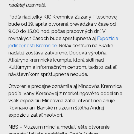
naďalej uzavretá.
Podľa riaditeľky KIC Kremnica Zuzany Tileschovej
bude od 19. apríla otvorená prevádzka v čase od
9.00 do 15.00 hod. počas pracovných dní. V
rovnakých časoch bude sprístupnená aj
Expozícia
jedinečností Kremnice
. Relax centrum na Skalke
naďalej zostáva zatvorené. Dobová výrobňa
Atkáryho kremnické krumple, ktorá sídli nad
Kultúrnym a informačným centrom, takisto zatiaľ
návštevníkom sprístupnená nebude.
Otvorenie predajne oznámila aj Mincovňa Kremnica,
podľa Ivany Koreňovej z marketingového oddelenia
však expozíciu Mincovňa zatiaľ otvoriť neplánuje.
Rovnako ani Banské múzeum štôlňa Andrej
expozíciu zatiaľ neotvorí.
NBS – Múzeum mincí a medailí ešte otvorenie