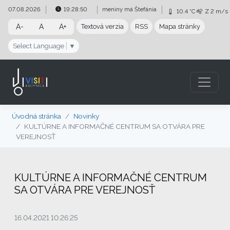
Preskočiť na obsah
Preskočiť na hlavné menu
07.08.2026
19:28:51
meniny má
Štefánia
10.4 °C
Z
2 m/s
A-
A
A+
Textová verzia
RSS
Mapa stránky
Select Language
▼
Úvodná stránka
Novinky
KULTÚRNE A INFORMAČNÉ CENTRUM SA OTVÁRA PRE
VEREJNOSŤ
KULTÚRNE A INFORMAČNÉ CENTRUM
SA OTVÁRA PRE VEREJNOSŤ
16.04.2021 10:26:25