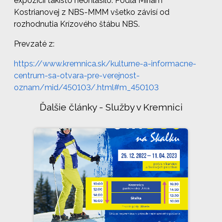
expozícií takisto neohlásilo. Podľa Miriam
Kostrianovej z NBS-MMM všetko závisí od
rozhodnutia Krízového štábu NBS.
Prevzaté z:
https://www.kremnica.sk/kulturne-a-informacne-
centrum-sa-otvara-pre-verejnost-
oznam/mid/450103/.html#m_450103
Ďalšie články - Služby v Kremnici