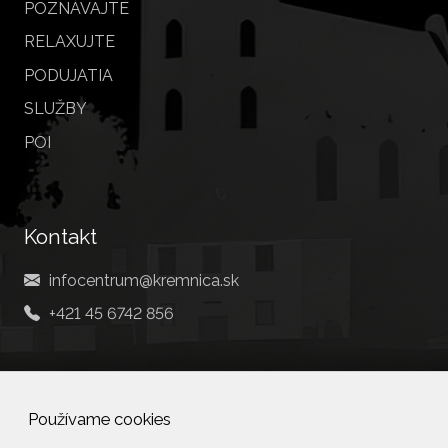
POZNÁVAJTE
RELAXUJTE
PODUJATIA
SLUŽBY
POI
Kontakt
infocentrum@kremnica.sk
+421 45 6742 856
Social
Používame cookies