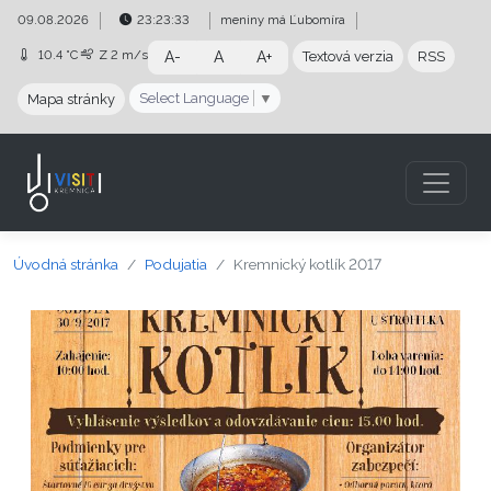
Preskočiť na obsah
Preskočiť na hlavné menu
09.08.2026
23:23:34
meniny má
Ľubomíra
10.4 °C
Z
2 m/s
A-
A
A+
Textová verzia
RSS
Select Language
▼
Mapa stránky
Úvodná stránka
Podujatia
Kremnický kotlík 2017