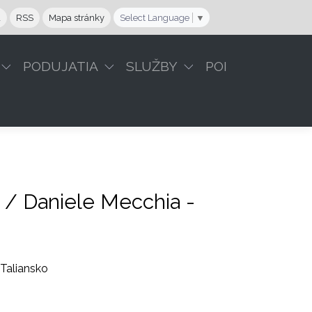
a
RSS
Mapa stránky
Select Language
▼
PODUJATIA
SLUŽBY
POI
 / Daniele Mecchia -
Taliansko