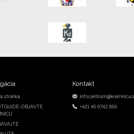
gácia
Kontakt
á stránka
infocentrum@kremnica.
TGUIDE-OBJAVTE
+421 45 6742 856
NICU
ÁVAJTE
XUJTE