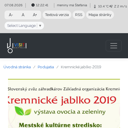
Preskočiť na obsah
Preskočiť na hlavné menu
07.08.2026
12:22:41
meniny má
Štefánia
10.4 °C
Z
2 m/s
A-
A
A+
Textová verzia
RSS
Mapa stránky
Select Language
▼
Úvodná stránka
Podujatia
Kremnické jablko 2019