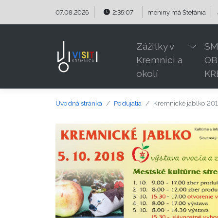
Preskočiť na obsah
Preskočiť na hlavné menu
07.08.2026
2:35:07
meniny má
Štefánia
Zážitky v
SM
Kremnici a
OB
okolí
KR
Úvodná stránka
Podujatia
Kremnické jablko 20