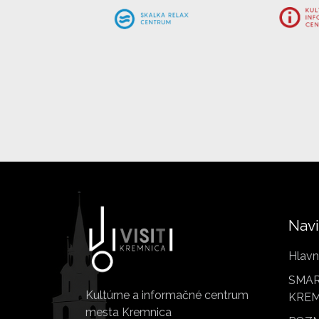
Navi
Hlavn
SMAR
Kultúrne a informačné centrum
KREM
mesta Kremnica