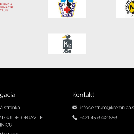
gácia
Kontakt
á stránka
infocentrum@kremnica.
TGUIDE-OBJAVTE
+421 45 6742 856
NICU