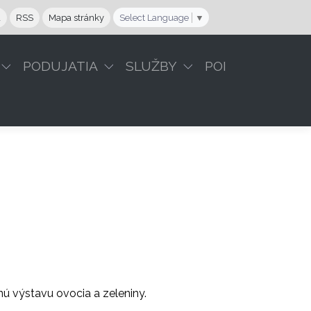
a
RSS
Mapa stránky
Select Language
▼
PODUJATIA
SLUŽBY
POI
ú výstavu ovocia a zeleniny.