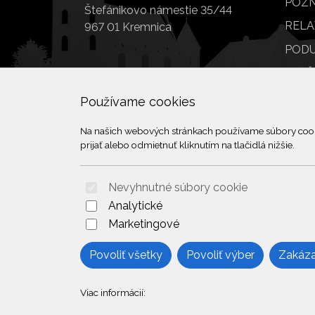
POZN
Štefánikovo námestie 35/44
RELA
967 01 Kremnica
PODU
SLUŽ
POI
Používame cookies
Na našich webových stránkach používame súbory cookie
prijať alebo odmietnuť kliknutím na tlačidlá nižšie.
Nevyhnutné súbory cookie
Analytické
Marketingové
Povoliť všetky
Povoliť výber
Zakáza
Viac informácií: