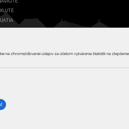
ÁVAJTE
XUJTE
JATIA
BY
© 2026 Arrabella s.r.o., mayabella s.r.o., Všetky práva vyhradené.
 na zhromažďovanie údajov za účelom vytvárania štatistík na zlepšenie 
Hosting:
- Web:
ť