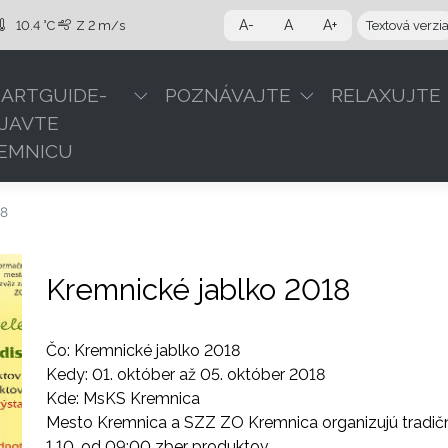
A-
A
A+
10.4 °C
Z
2 m/s
Textová verzi
ARTGUIDE-
POZNÁVAJTE
RELAXUJTE
JAVTE
EMNICU
18
Kremnické jablko 2018
Čo: Kremnické jablko 2018
Kedy: 01. október až 05. október 2018
Kde: MsKS Kremnica
Mesto Kremnica a SZZ ZO Kremnica organizujú tradičn
1.10. od 09:00 zber produktov