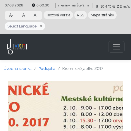
Preskočiť na obsah
Preskočiť na hlavné menu
07.08.2026
6:00:30
meniny má
Štefánia
10.4 °C
Z
2 m/s
A-
A
A+
Textová verzia
RSS
Mapa stránky
Select Language
▼
Úvodná stránka
Podujatia
Kremnické jablko 2017