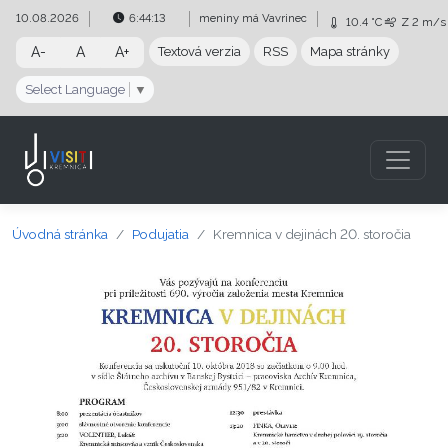
Preskočiť na obsah
Preskočiť na hlavné menu
10.08.2026
6:44:14
meniny má
Vavrinec
10.4 °C
Z
2 m/s
A-
A
A+
Textová verzia
RSS
Mapa stránky
Select Language
▼
Úvodná stránka
Podujatia
Kremnica v dejinách 20. storočia