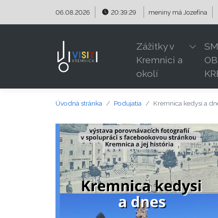
Preskočiť na obsah
Preskočiť na hlavné menu
06.08.2026
20:39:29
meniny má
Jozefína
Zážitky v
SM
Kremnici a
OB
okolí
KR
Úvodná stránka
Podujatia
Kremnica kedysi a dne