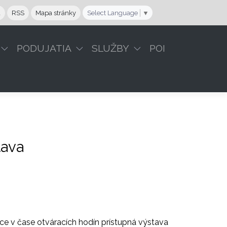
a
RSS
Mapa stránky
Select Language
▼
PODUJATIA
SLUŽBY
POI
tava
ice v čase otváracích hodín prístupná výstava