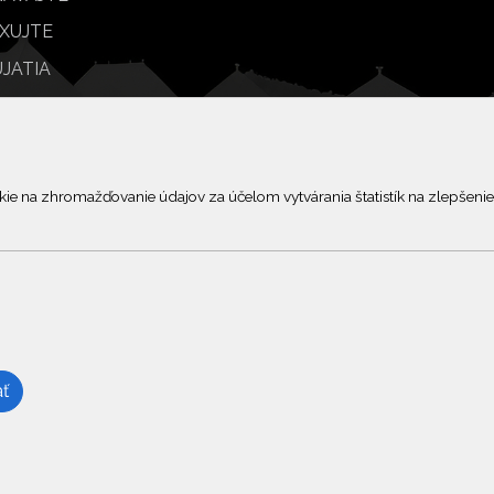
XUJTE
JATIA
BY
© 2026 Arrabella s.r.o., mayabella s.r.o., Všetky práva vyhradené.
 na zhromažďovanie údajov za účelom vytvárania štatistík na zlepšenie 
Hosting:
- Web:
ť