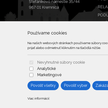
Štefánikovo námestie 35/44
RELA
967 01 Kremnica
PODU
SLUŽ
POI
Používame cookies
Na našich webových stránkach používame súbory cookie
prijať alebo odmietnuť kliknutím na tlačidlá nižšie.
Nevyhnutné súbory cookie
Analytické
Marketingové
Povoliť všetky
Povoliť výber
Zakáza
Viac informácií: