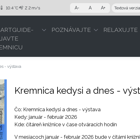
A-
A
A+
10.4 °C
Z
2 m/s
Textová verzi
ARTGUIDE-
POZNÁVAJTE
RELAXUJTE
JAVTE
EMNICU
s - výstava
Kremnica kedysi a dnes - výs
Čo: Kremnica kedysi a dnes - výstava
Kedy: január - február 2026
Kde: čitáreň knižnice v čase otváracích hodín
V mesiacoch január - február 2026 bude v čitárni knižn