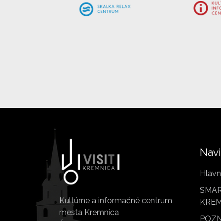
Navi
Hlavn
SMAR
Kultúrne a informačné centrum
KREM
mesta Kremnica
POZN