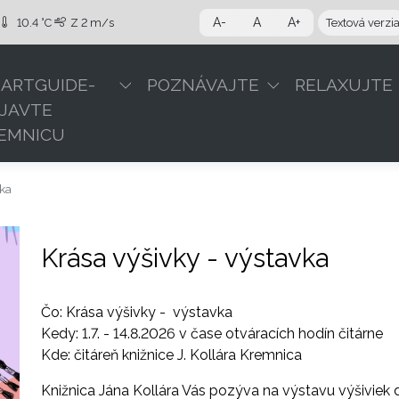
A-
A
A+
10.4 °C
Z
2 m/s
Textová verzi
ARTGUIDE-
POZNÁVAJTE
RELAXUJTE
JAVTE
EMNICU
vka
Krása výšivky - výstavka
Čo: Krása výšivky - výstavka
Kedy: 1.7. - 14.8.2026 v čase otváracích hodín čitárne
Kde: čitáreň knižnice J. Kollára Kremnica
Knižnica Jána Kollára Vás pozýva na výstavu výšiviek 