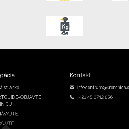
gácia
Kontakt
á stránka
infocentrum@kremnica.
TGUIDE-OBJAVTE
+421 45 6742 856
NICU
ÁVAJTE
XUJTE