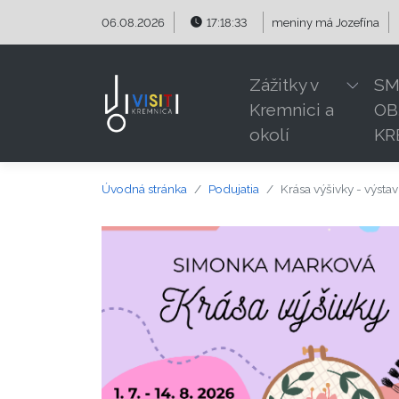
Preskočiť na obsah
Preskočiť na hlavné menu
06.08.2026
17:18:33
meniny má
Jozefína
Zážitky v
SM
Kremnici a
OB
okolí
KR
Úvodná stránka
Podujatia
Krása výšivky - výsta