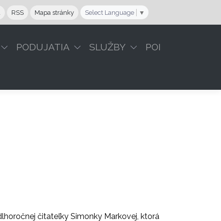
a
RSS
Mapa stránky
Select Language
▼
PODUJATIA
SLUŽBY
POI
dlhoročnej čitateľky Simonky Markovej, ktorá