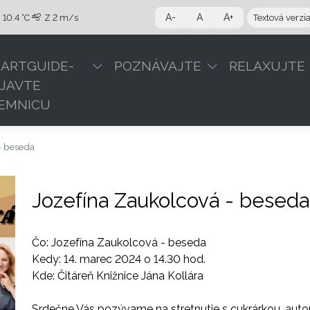
A-
A
A+
10.4 °C
Z
2 m/s
Textová verzi
ARTGUIDE-
POZNÁVAJTE
RELAXUJTE
JAVTE
EMNICU
- beseda
Jozefína Zaukolcová - beseda
Čo: Jozefína Zaukolcová - beseda
Kedy: 14. marec 2024 o 14.30 hod.
Kde: Čitáreň Knižnice Jána Kollára
Srdečne Vás pozývame na stretnutie s cukrárkou, auto