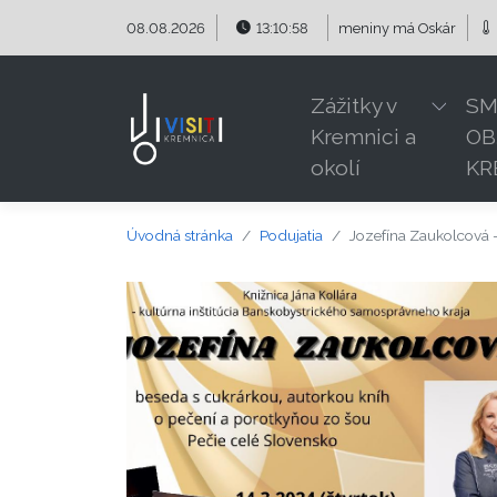
Preskočiť na obsah
Preskočiť na hlavné menu
08.08.2026
13:10:59
meniny má
Oskár
Zážitky v
SM
Kremnici a
OB
okolí
KR
Úvodná stránka
Podujatia
Jozefína Zaukolcová 