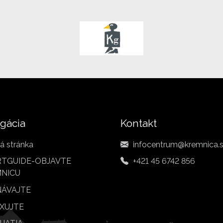
gácia
Kontakt
á stránka
infocentrum@kremnica.
TGUIDE-OBJAVTE
+421 45 6742 856
NICU
ÁVAJTE
XUJTE