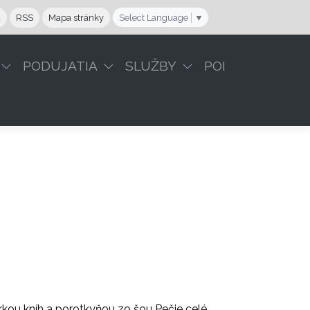
a
RSS
Mapa stránky
Select Language
▼
PODUJATIA
SLUŽBY
POI
rkou kníh a porotkyňou zo šou Pečie celé