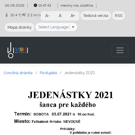
Preskočiť na obsah
Preskočiť na hlavné menu
06.08.2026
15:47:44
meniny má
Jozefína
10.4 °C
Z
2 m/s
A-
A
A+
Textová verzia
RSS
Select Language
▼
Mapa stránky
Úvodná stránka
Podujatia
Jedenástky 2021