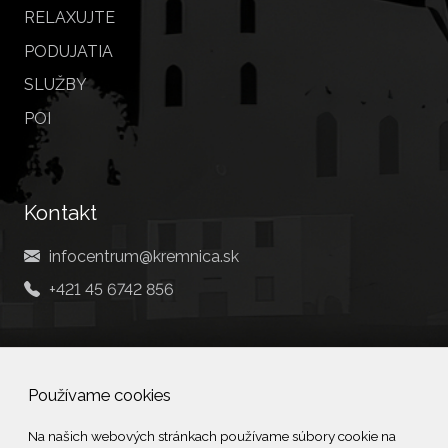
RELAXUJTE
PODUJATIA
SLUŽBY
POI
Kontakt
infocentrum@kremnica.sk
+421 45 6742 856
Social
Používame cookies
Facebook
Na našich webových stránkach používame súbory cookie na