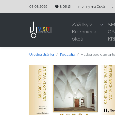
Preskočiť na obsah
Preskočiť na hlavné menu
08.08.2026
8:05:15
meniny má
Oskár
Zážitky v
SM
Kremnici a
OB
okolí
KR
Úvodná stránka
Podujatia
Hudba pod diamanto