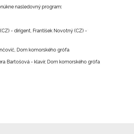
 ponúkne nasledovný program:
CZ) - dirigent, František Novotný (CZ) -
Fančovič, Dom komorského grófa
 Viera Bartošová - klavír, Dom komorského grófa