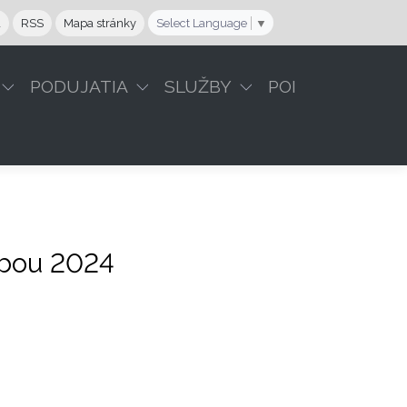
a
RSS
Mapa stránky
Select Language
▼
PODUJATIA
SLUŽBY
POI
nbou 2024