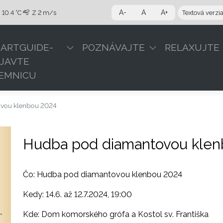
A-
A
A+
10.4 °C
Z
2 m/s
Textová verzi
ARTGUIDE-
POZNÁVAJTE
RELAXUJTE
JAVTE
EMNICU
vou klenbou 2024
Hudba pod diamantovou kle
Čo: Hudba pod diamantovou klenbou 2024
Kedy: 14.6. až 12.7.2024, 19:00
Kde: Dom komorského grófa a Kostol sv. Františka