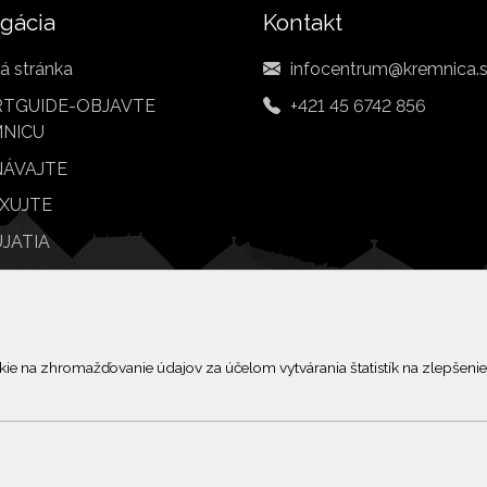
gácia
Kontakt
á stránka
infocentrum@kremnica.
TGUIDE-OBJAVTE
+421 45 6742 856
NICU
ÁVAJTE
XUJTE
JATIA
BY
© 2026 Arrabella s.r.o., mayabella s.r.o., Všetky práva vyhradené.
 na zhromažďovanie údajov za účelom vytvárania štatistík na zlepšenie 
Hosting:
- Web: