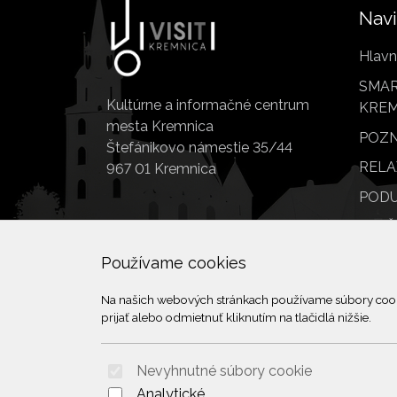
Navi
Hlavn
SMAR
Kultúrne a informačné centrum
KREM
mesta Kremnica
POZN
Štefánikovo námestie 35/44
RELA
967 01 Kremnica
PODU
SLUŽ
POI
Používame cookies
Na našich webových stránkach používame súbory cookie
prijať alebo odmietnuť kliknutím na tlačidlá nižšie.
Nevyhnutné súbory cookie
Analytické