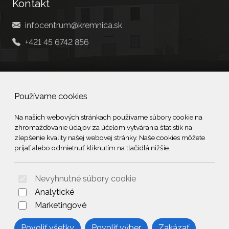
Kontakt
infocentrum@kremnica.sk
+421 45 6742 856
Social
Používame cookies
Facebook
Na našich webových stránkach používame súbory cookie na
zhromažďovanie údajov za účelom vytvárania štatistík na
© 2026 Arrabella s.r.o., mayabella s.r.o., Všetky práva vyhradené.
zlepšenie kvality našej webovej stránky. Naše cookies môžete
prijať alebo odmietnuť kliknutím na tlačidlá nižšie.
Nevyhnutné súbory cookie
Hosting:
- Web:
Analytické
Marketingové
Povoliť všetky
Povoliť výber
Zakázať