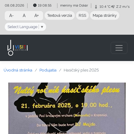
Preskočiť na obsah
Preskočiť na hlavné menu
08.08.2026
19:08:56
meniny má
Oskár
10.4 °C
Z
2 m/s
A-
A
A+
Textová verzia
RSS
Mapa stránky
Select Language
▼
Úvodná stránka
Podujatia
Hasičský ples 2025