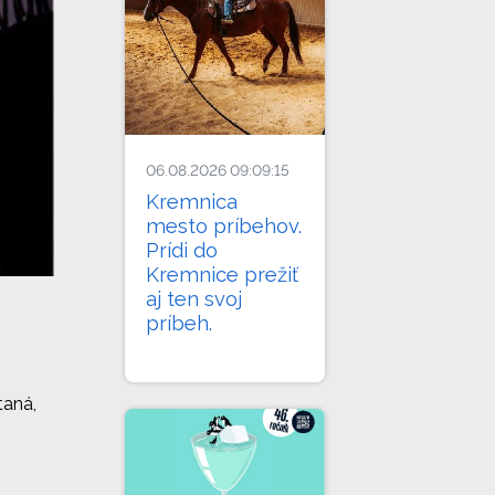
06.08.2026 09:09:15
Kremnica
mesto príbehov.
Prídi do
Kremnice prežiť
aj ten svoj
príbeh.
taná,