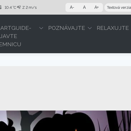
A-
A
A+
10.4 °C
Z
2 m/s
Textová verzi
ARTGUIDE-
POZNÁVAJTE
RELAXUJTE
JAVTE
EMNICU