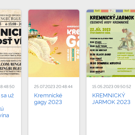
18:48:50
25.07.2023 20:48:44
15.05.2023 09:50:52
 sa už
Kremnické
KREMNICKÝ
gagy 2023
JARMOK 2023
kú
vína