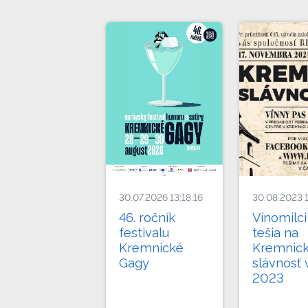
30.07.2026 13:18:16
30.08.2023 
46. ročník
Vínomilci
festivalu
tešia na
Kremnické
Kremnic
Gagy
slávnosť 
2023