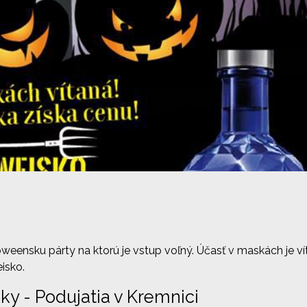
weensku párty na ktorú je vstup voľný. Účasť v maskách je ví
isko.
nky - Podujatia v Kremnici