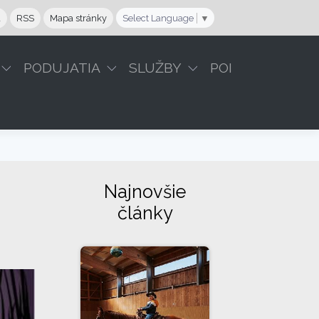
a
RSS
Mapa stránky
Select Language
▼
PODUJATIA
SLUŽBY
POI
Najnovšie
články