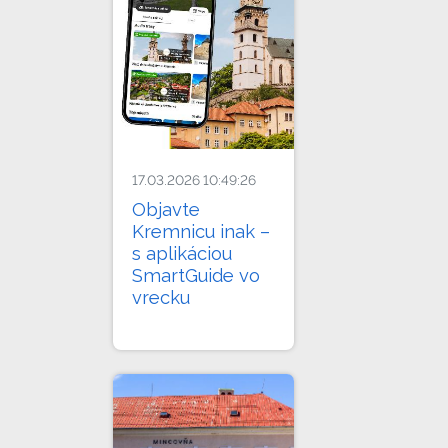
17.03.2026 10:49:26
Objavte
Kremnicu inak –
s aplikáciou
SmartGuide vo
vrecku